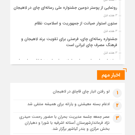
رونمایی از پوستر دومین جشنواره ملی رسانه‌ای چای در لاهیجان
3 هفته قبل
ستون استوار صیانت از جمهوریت و اسلامیت نظام
3 هفته قبل
جشنواره رسانه‌ای چای، فرصتی برای تقویت برند لاهیجان و
فرهنگ مصرف چای ایرانی است
3 هفته قبل
جشنواره ملی چای، حمایت از لاهیجان یا هزینه‌تراشی برای چای
ایرانی!؟
اخبار مهم
1 ماه قبل
پیکر مطهر رهبر شهید انقلاب در حرم مطهر رضوی آرام گرفت
1 ماه قبل
لو رفتن انبار چای قاچاق در لاهیجان
1
پس از طواف تهران، قم و عتبات… اینک سلامِ آخر در آستان امام
رئوف
ادغام بسته معیشتی و یارانه برای همیشه منتفی شد
2
1 ماه قبل
عصر جمعه جلسه مدیریت بحران با حضور رحمت حیدری
3
تصاویر هوایی مراسم تشییع پیکر مطهر آقای شهید ایران – مشهد
نژاد فرماندارشهرستان آستانه اشرفیه با شورا و دهیاران
1 ماه قبل
بخش مرکزی و بندر کیاشهر برگزار شد.