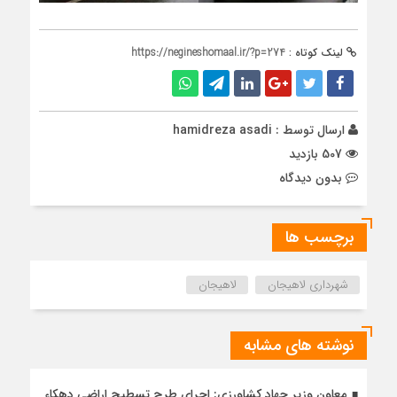
لینک کوتاه :
https://negineshomaal.ir/?p=274
ارسال توسط :
hamidreza asadi
507 بازدید
بدون دیدگاه
برچسب ها
شهرداری لاهیجان
لاهیجان
نوشته های مشابه
معاون وزیر جهاد کشاورزی: اجرای طرح تسطیح اراضی دهکاء