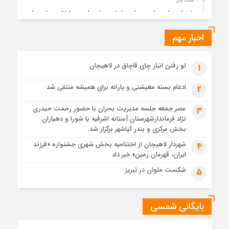
3 هفته قبل
جشنواره ملی چای، حمایت از لاهیجان یا هزینه‌تراشی برای چای
ایرانی!؟
اخبار مهم
4 هفته قبل
پیکر مطهر رهبر شهید انقلاب در حرم مطهر رضوی آرام گرفت
4 هفته قبل
لو رفتن انبار چای قاچاق در لاهیجان
1
پس از طواف تهران، قم و عتبات… اینک سلامِ آخر در آستان امام
رئوف
ادغام بسته معیشتی و یارانه برای همیشه منتفی شد
2
4 هفته قبل
عصر جمعه جلسه مدیریت بحران با حضور رحمت حیدری
3
تصاویر هوایی مراسم تشییع پیکر مطهر آقای شهید ایران – مشهد
نژاد فرماندارشهرستان آستانه اشرفیه با شورا و دهیاران
4 هفته قبل
بخش مرکزی و بندر کیاشهر برگزار شد.
مراسم تشییع پیکر مطهر آقای شهید ایران – مشهد
شهردار لاهیجان از اختتامیه بخش شهری جشنواره «فرزند
4
ایران، قهرمان زمین» خبر داد
1 ماه قبل
تصاویری از تراکم جمعیت حاضر در میدان ثورهالعشرین نجف
شکست ملوان در تبریز
5
اشرف
بایگانی شمسی