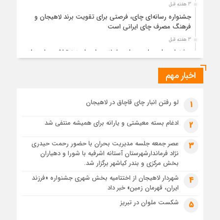
3 هفته قبل
جشنواره رسانه‌ای چای، فرصتی برای تقویت برند لاهیجان و
فرهنگ مصرف چای ایرانی است
3 هفته قبل
جشنواره ملی چای، حمایت از لاهیجان یا هزینه‌تراشی برای چای
ایرانی!؟
اخبار مهم
4 هفته قبل
پیکر مطهر رهبر شهید انقلاب در حرم مطهر رضوی آرام گرفت
4 هفته قبل
لو رفتن انبار چای قاچاق در لاهیجان
1
پس از طواف تهران، قم و عتبات… اینک سلامِ آخر در آستان امام
رئوف
ادغام بسته معیشتی و یارانه برای همیشه منتفی شد
2
4 هفته قبل
عصر جمعه جلسه مدیریت بحران با حضور رحمت حیدری
3
تصاویر هوایی مراسم تشییع پیکر مطهر آقای شهید ایران – مشهد
نژاد فرماندارشهرستان آستانه اشرفیه با شورا و دهیاران
4 هفته قبل
بخش مرکزی و بندر کیاشهر برگزار شد.
مراسم تشییع پیکر مطهر آقای شهید ایران – مشهد
شهردار لاهیجان از اختتامیه بخش شهری جشنواره «فرزند
4
ایران، قهرمان زمین» خبر داد
1 ماه قبل
تصاویری از تراکم جمعیت حاضر در میدان ثورهالعشرین نجف
شکست ملوان در تبریز
5
اشرف