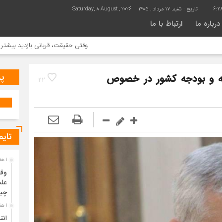
6:2
تاریخ :
شنبه, ۱۷ مرداد , ۱۴۰۵
Saturday, 8 August , 2026
درباره ما
ارتباط با ما
وقتی حقیقت، قربانی بازدید بیشتر می شود | ع
پر
ه‌ و بودجه کشور در خصوص
22
تایم
1 هفته قبل
وقت
علت
چی
1 هفته قبل
انت