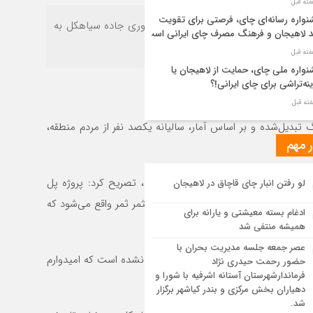
واره رسانه‌ای چای، فرصتی برای تقویت
یل اتوبان سیاهکل سنگر سراوان، مرمت فوری جاده سیاهکل به
د لاهیجان و فرهنگ مصرف چای ایرانی است
واره ملی چای، حمایت از لاهیجان یا
نه‌تراشی برای چای ایرانی!؟
ر مطهر رهبر شهید انقلاب در حرم مطهر
تبدیل‌شده و بر اساس آمار، سالیانه یکصد نفر از مردم منطقه،
ی آرام گرفت
ر مهم
از طواف تهران، قم و عتبات… اینک سلامِ
وی بزرگ برای مردم منطقه تبدیل‌شده، تصریح کرد: پروژه پل
لو رفتن انبار چای قاچاق در لاهیجان
 در آستان امام رئوف
ژه را بر عهده گرفت ولی زمانی این پل برای مردم کاربردی و مثمر ثمر واقع می‌شود که
ادغام بسته معیشتی و یارانه برای
ویر هوایی مراسم تشییع پیکر مطهر آقای
 ببخشد.
همیشه منتفی شد
د ایران – مشهد
عصر جمعه جلسه مدیریت بحران با
سیاهکل می‌گذرد ولی کماکان این امر محقق نشده است که امیدوارم
حضور رحمت حیدری نژاد
سم تشییع پیکر مطهر آقای شهید ایران –
فرماندارشهرستان آستانه اشرفیه با شورا و
هد
دهیاران بخش مرکزی و بندر کیاشهر برگزار
شد.