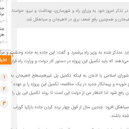
3 هفته قبل
جشن
 تذکر امروز خود به وزرای راه و شهرسازی، بهداشت و نیرو، خواستار تکم
برن
هیجان و همچنین رفع ضعف برق در لاهیجان و سیاهکل شد.
3 هفته قبل
جشن
هزی
4 هفته قبل
پیک
رد متذکر شده به وزیر راه برشمرد و گفت: این جاده به جاده وحشت و‌ مرگ 
رضو
اخبا
هند که باید تکمیل این پروژه در دستور کار دولت و وزارت راه قرار گیرد.
4 هفته قبل
پس 
رای اسلامی با اذعان به اینکه تکمیل پل غیرهم‌سطح لاهیجان به یک آرز
آخر
1
دان گیل از سال ۹۴ آغاز و در سال ۹۵ ماده پنج خورده و پیمانکار جدید در یک مناقصه، تکمیل این پرو
4 هفته قبل
2
تصا
ان رفع شود لذا انتظار من از دولت این است تا روند تکمیل این پل را تسریع
شهی
3
4 هفته قبل
ه سیاهکل افزود: چندین سال از قول چهار برند کردن جاده بازکیا گوراب به 
مرا
شته باشند.
مش
1 ماه قبل