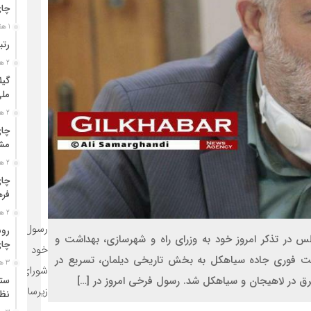
چا
1 هفته قبل
رتب
2 هفته قبل
گیل
مل
2 هفته قبل
چای
مشت
2 هفته قبل
چای
فره
2 هفته قبل
رسول فرخی ا
رون
 در تذکر امروز خود به وزرای راه و شهرسازی، بهداشت و
چای
خود به سه 
رمت فوری جاده سیاهکل به بخش تاریخی دیلمان، تسریع در
3 هفته قبل
شورای اسلام
 در لاهیجان و سیاهکل شد. رسول فرخی امروز در […]
ستو
زیرساخت‌ها
نظا