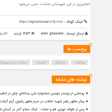
کشاورزی در این شهرستان به‌شدت حس می‌شود.
لینک کوتاه :
https://negineshomaal.ir/?p=1686
ارسال توسط :
amir ghasemi
1253 بازدید
بد
برچسب ها
بهداشت
سیاهکل
لاهیجان
نماینده مردم شهرستا
نوشته های مشابه
رونمایی از پوستر دومین جشنواره ملی رسانه‌ای چای در لاهی
پیکر مطهر رهبر شهید انقلاب در حرم مطهر رضوی آرام گرفت
پس از طواف تهران، قم و عتبات… اینک سلامِ آخر در آستان ام