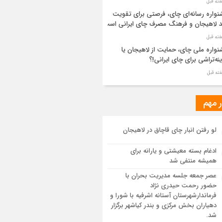
واره رسانه‌ای چای، فرصتی برای تقویت
د لاهیجان و فرهنگ مصرف چای ایرانی است
واره ملی چای، حمایت از لاهیجان یا
نه‌تراشی برای چای ایرانی!؟
ر مطهر رهبر شهید انقلاب در حرم مطهر
ی آرام گرفت
ر مهم
از طواف تهران، قم و عتبات… اینک سلامِ
لو رفتن انبار چای قاچاق در لاهیجان
 در آستان امام رئوف
ادغام بسته معیشتی و یارانه برای
ویر هوایی مراسم تشییع پیکر مطهر آقای
همیشه منتفی شد
د ایران – مشهد
عصر جمعه جلسه مدیریت بحران با
حضور رحمت حیدری نژاد
سم تشییع پیکر مطهر آقای شهید ایران –
فرماندارشهرستان آستانه اشرفیه با شورا و
هد
دهیاران بخش مرکزی و بندر کیاشهر برگزار
شد.