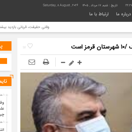
22:27
تاریخ :
شنبه, ۱۷ مرداد , ۱۴۰۵
Saturday, 8 August , 2026
درباره ما
ارتباط با ما
وقتی حقیقت، قربانی بازدید بیشتر می شود 
پر
17
تایم
1 هفته قبل
وقت
علت
چی
1 هفته قبل
انت