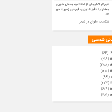
ویری از تراکم جمعیت حاضر در میدان
شهردار لاهیجان از اختتامیه بخش شهری
هالعشرین نجف اشرف
جشنواره «فرزند ایران، قهرمان زمین» خبر
داد
شکست ملوان در تبریز
گانی شمسی
(۶۴)
۱
(۲۱۸)
۱
(۲۸۸)
۱
(۱۲۰۰)
۱
(۶۶۱)
(۲۷۳)
۱
(۶۰۴)
۱
(۲۸۱)
۱