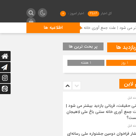
کل اخبار
3589
اخبار امروز :
0
اطلاعیه ها
| علت جمع آوری خانه سنتی باغ ملی لاهیجان چیست؟
انتشار ف
بازدید ها
پر بحث ترین ها
1 روز
1 هفته
 لاین
ی حقیقت، قربانی بازدید بیشتر می شود |
 جمع آوری خانه سنتی باغ ملی لاهیجان
ست؟
شار فراخوان دومین جشنواره ملی رسانه‌ای