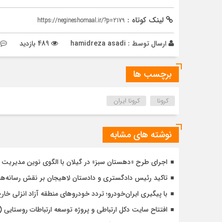
لینک کوتاه :
https://negineshomaal.ir/?p=2179
ارسال توسط :
hamidreza asadi
489 بازدید
برچسب ها
کرونا
کرونا ایران
نوشته های مشابه
اجرای طرح «دهستان سبز» در گیلان با الگوی نوین مدیریت 
تاکید رئیس دادگستری و دادستان لاهیجان بر نقش رسانه‌ها
با پیگیری ایران‌خودرو؛ تردد خودروهای منطقه آزاد انزلی خا
افتتاح سایت دکل ارتباطی و پروژه توسعه ارتباطات روستایی (