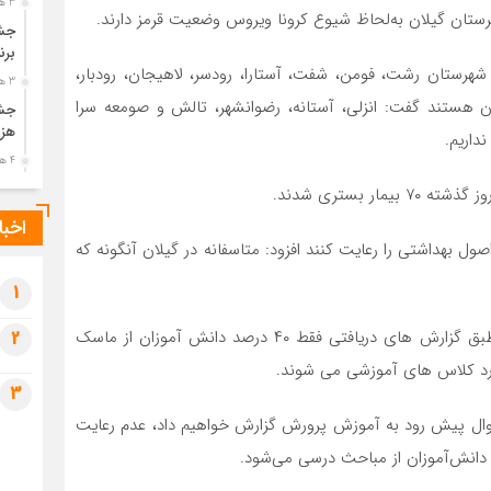
3 هفته قبل
جشن
برن
 شهرستان رشت، فومن، شفت، آستارا، رودسر، لاهیجان، رودبار،
3 هفته قبل
ن هستند گفت: انزلی، آستانه، رضوانشهر، تالش و صومعه سرا
جشن
هزی
اریم.‌
4 هفته قبل
پیک
رضو
اخبا
4 هفته قبل
صول بهداشتی را رعایت کنند افزود: متاسفانه در گیلان آنگونه که
پس 
آخر
1
4 هفته قبل
معاون بهداشتی دانشگاه علوم پزشکی گیلان تصریح کرد: طبق گزارش های دریافتی فقط ۴۰ درصد دانش آموزان از ماسک
2
تصا
شهی
3
4 هفته قبل
ل پیش رود به آموزش پرورش گزارش خواهیم داد، عدم رعایت
مرا
مش
انش‌آموزان از مباحث درسی می‌شود.‌
1 ماه قبل