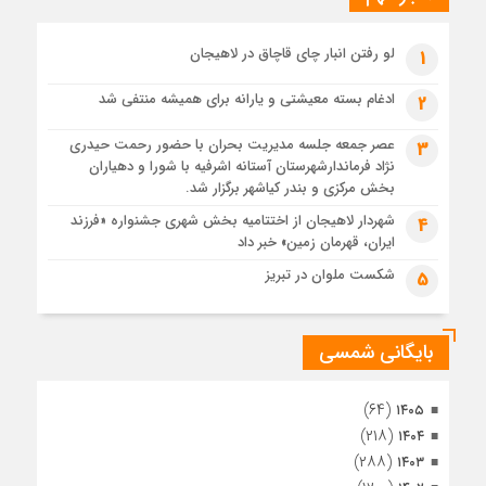
پیکر مطهر رهبر شهید انقلاب در حرم مطهر رضوی آرام گرفت
4 هفته قبل
لو رفتن انبار چای قاچاق در لاهیجان
1
پس از طواف تهران، قم و عتبات… اینک سلامِ آخر در آستان امام
رئوف
ادغام بسته معیشتی و یارانه برای همیشه منتفی شد
2
4 هفته قبل
عصر جمعه جلسه مدیریت بحران با حضور رحمت حیدری
3
تصاویر هوایی مراسم تشییع پیکر مطهر آقای شهید ایران – مشهد
نژاد فرماندارشهرستان آستانه اشرفیه با شورا و دهیاران
4 هفته قبل
بخش مرکزی و بندر کیاشهر برگزار شد.
مراسم تشییع پیکر مطهر آقای شهید ایران – مشهد
شهردار لاهیجان از اختتامیه بخش شهری جشنواره «فرزند
4
ایران، قهرمان زمین» خبر داد
1 ماه قبل
تصاویری از تراکم جمعیت حاضر در میدان ثورهالعشرین نجف
شکست ملوان در تبریز
5
اشرف
بایگانی شمسی
(۶۴)
۱۴۰۵
(۲۱۸)
۱۴۰۴
(۲۸۸)
۱۴۰۳