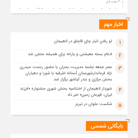
3 هفته قبل
جشنواره ملی چای، حمایت از لاهیجان یا هزینه‌تراشی برای چای
ایرانی!؟
اخبار مهم
1 ماه قبل
پیکر مطهر رهبر شهید انقلاب در حرم مطهر رضوی آرام گرفت
1 ماه قبل
لو رفتن انبار چای قاچاق در لاهیجان
1
پس از طواف تهران، قم و عتبات… اینک سلامِ آخر در آستان امام
رئوف
ادغام بسته معیشتی و یارانه برای همیشه منتفی شد
2
1 ماه قبل
عصر جمعه جلسه مدیریت بحران با حضور رحمت حیدری
3
تصاویر هوایی مراسم تشییع پیکر مطهر آقای شهید ایران – مشهد
نژاد فرماندارشهرستان آستانه اشرفیه با شورا و دهیاران
1 ماه قبل
بخش مرکزی و بندر کیاشهر برگزار شد.
مراسم تشییع پیکر مطهر آقای شهید ایران – مشهد
شهردار لاهیجان از اختتامیه بخش شهری جشنواره «فرزند
4
ایران، قهرمان زمین» خبر داد
1 ماه قبل
تصاویری از تراکم جمعیت حاضر در میدان ثورهالعشرین نجف
شکست ملوان در تبریز
5
اشرف
بایگانی شمسی