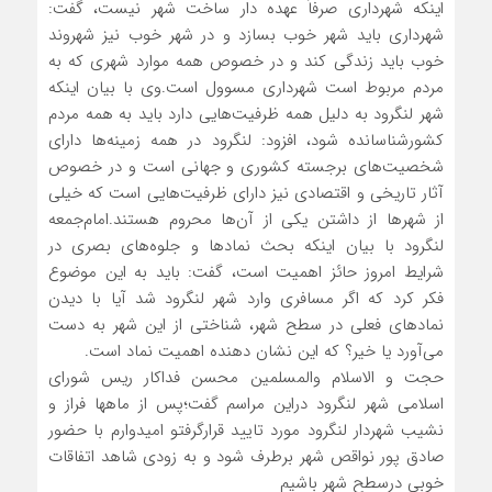
اینکه شهرداری صرفاً عهده دار ساخت شهر نیست، گفت:
شهرداری باید شهر خوب بسازد و در شهر خوب نیز شهروند
خوب باید زندگی کند و در خصوص همه موارد شهری که به
مردم مربوط است شهرداری مسوول است.
وی با بیان اینکه
شهر لنگرود به دلیل همه ظرفیت‌هایی دارد باید به همه مردم
کشور‌شناسانده شود، افزود: لنگرود در همه زمینه‌ها دارای
شخصیت‌های برجسته کشوری و جهانی است و در خصوص
آثار تاریخی و اقتصادی نیز دارای ظرفیت‌هایی است که خیلی
از شهر‌ها از داشتن یکی از آن‌ها محروم هستند.
امام‌جمعه
لنگرود با بیان اینکه بحث نماد‌ها و جلوه‌های بصری در
شرایط امروز حائز اهمیت است، گفت: باید به این موضوع
فکر کرد که اگر مسافری وارد شهر لنگرود شد آیا با دیدن
نماد‌های فعلی در سطح شهر، شناختی از این شهر به دست
می‌آورد یا خیر؟ که این نشان دهنده اهمیت نماد است.
حجت و الاسلام والمسلمین محسن فداکار ریس شورای
اسلامی شهر لنگرود دراین مراسم گفت؛پس از ماهها فراز و
نشیب شهردار لنگرود مورد تایید قرارگرفتو امیدوارم با حضور
صادق پور نواقص شهر برطرف شود و به زودی شاهد اتفاقات
خوبی درسطح شهر باشیم