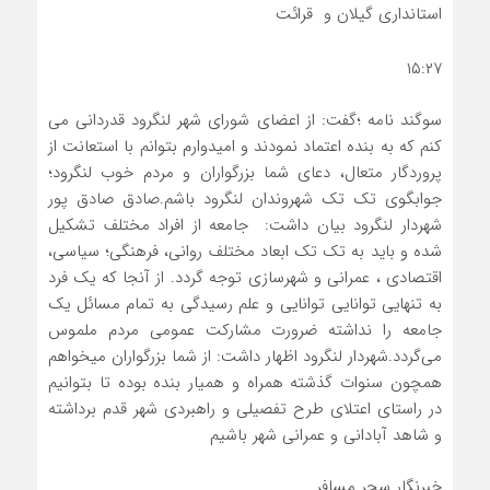
استانداری گیلان و قرائت
۱۵:۲۷
سوگند نامه ؛گفت: از اعضای شورای شهر لنگرود قدردانی می
کنم که به بنده اعتماد نمودند و امیدوارم بتوانم با استعانت از
پروردگار متعال، دعای شما بزرگواران و مردم خوب لنگرود؛
جوابگوی تک تک شهروندان لنگرود باشم.
صادق صادق پور
شهردار لنگرود بیان داشت: جامعه از افراد مختلف تشکیل
شده و باید به تک تک ابعاد مختلف روانی، فرهنگی؛ سیاسی،
اقتصادی ، عمرانی و شهرسازی توجه گردد. از آنجا که یک فرد
به تنهایی توانایی توانایی و علم رسیدگی به تمام مسائل یک
جامعه را نداشته ضرورت مشارکت عمومی مردم ملموس
می‌گردد.شهردار لنگرود اظهار داشت: از شما بزرگواران میخواهم
همچون سنوات گذشته همراه و همیار بنده بوده تا بتوانیم
در راستای اعتلای طرح تفصیلی و راهبردی شهر قدم برداشته
و شاهد آبادانی و عمرانی شهر باشیم
خبرنگار سحر مسافر