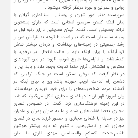
احسن انجام داد ودرمدیریت شهری باید موضوعات روحی و
روانی و عمرانی و غیره درنظر گرفته میشود .
سرپرست دفتر امور شهری و روستایی استانداری گیلان با
بیان اینکه گیلان سومین استانی است که دارای بیشترین
تراکم جمعیتی است، گفت: گیلان همچنین دارای رتبه اول در
زمینه سالمندان است که نیاز است با توجه به افزایش سن و
رشد جمعیتی در زمینه‌های بهداشت و درمان بیشتر تلاش
کرد.
آرنگ با بیان اینکه باید از حالت انفعالی در برخورد با
اغتشاشات و ناارامی‌ها خارج شویم، افزود: در بین گروه‌های
معترض و اغتشاش گران حتماً تفاوت وجود دارد و باید این را
در نظر گرفت که برخی ممکن است در جنگ ترکیبی که
دشمن راه انداخته فریب خورده باشد.
وی با بیان اینکه در
گذشته مردم شخصیت‌های را برای خود قهرمان میدانستند
ولی امروزه قهرمان‌ها در فضای مجازی شکل می‌گیرند که باید
در این زمینه فرهنگ‌سازی کرد، گفت: در خصوص فضای
مجازی بعضا غفلت‌هایی شده و ما به عنوان پدران و مادران
نیز در مقابله با فضای مجازی و حضور فرزندانمان در فضای
مجازی کم و کاستی‌هایی داشتیم که باید بیشتر هوشیار
باشیم.
حجت الاسلام والمسلمین مهدی نقوی با بیان