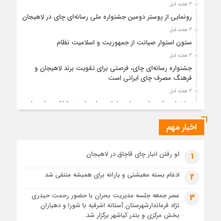
3 هفته قبل
رونمایی از پوستر دومین جشنواره ملی رسانه‌ای چای در لاهیجان
3 هفته قبل
ستون استوار صیانت از جمهوریت و اسلامیت نظام
3 هفته قبل
جشنواره رسانه‌ای چای، فرصتی برای تقویت برند لاهیجان و
فرهنگ مصرف چای ایرانی است
3 هفته قبل
جشنواره ملی چای، حمایت از لاهیجان یا هزینه‌تراشی برای چای
ایرانی!؟
اخبار مهم
1 ماه قبل
پیکر مطهر رهبر شهید انقلاب در حرم مطهر رضوی آرام گرفت
1 ماه قبل
لو رفتن انبار چای قاچاق در لاهیجان
1
پس از طواف تهران، قم و عتبات… اینک سلامِ آخر در آستان امام
رئوف
ادغام بسته معیشتی و یارانه برای همیشه منتفی شد
2
1 ماه قبل
عصر جمعه جلسه مدیریت بحران با حضور رحمت حیدری
3
تصاویر هوایی مراسم تشییع پیکر مطهر آقای شهید ایران – مشهد
نژاد فرماندارشهرستان آستانه اشرفیه با شورا و دهیاران
1 ماه قبل
بخش مرکزی و بندر کیاشهر برگزار شد.