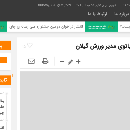
15:4
تاریخ :
پنج شنبه, ۱۵ مرداد , ۱۴۰۵
Thursday, 6 August , 2026
درباره ما
ارتباط با ما
انتشار فراخوان دومین جشنواره ملی رسانه‌ای چای
پر
بانوی مدیر ورزش گیلان
15
تایم
1 هفته قبل
وقت
علت
چی
1 هفته قبل
انت