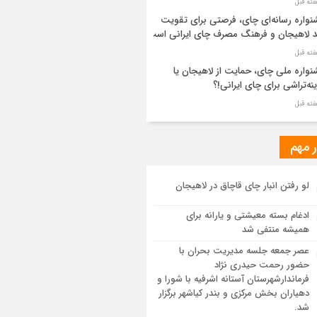
واره رسانه‌ای چای، فرصتی برای تقویت
د لاهیجان و فرهنگ مصرف چای ایرانی است
واره ملی چای، حمایت از لاهیجان یا
نه‌تراشی برای چای ایرانی!؟
ر مطهر رهبر شهید انقلاب در حرم مطهر
ی آرام گرفت
ر مهم
از طواف تهران، قم و عتبات… اینک سلامِ
لو رفتن انبار چای قاچاق در لاهیجان
 در آستان امام رئوف
ادغام بسته معیشتی و یارانه برای
ویر هوایی مراسم تشییع پیکر مطهر آقای
همیشه منتفی شد
د ایران – مشهد
عصر جمعه جلسه مدیریت بحران با
حضور رحمت حیدری نژاد
سم تشییع پیکر مطهر آقای شهید ایران –
فرماندارشهرستان آستانه اشرفیه با شورا و
هد
دهیاران بخش مرکزی و بندر کیاشهر برگزار
شد.