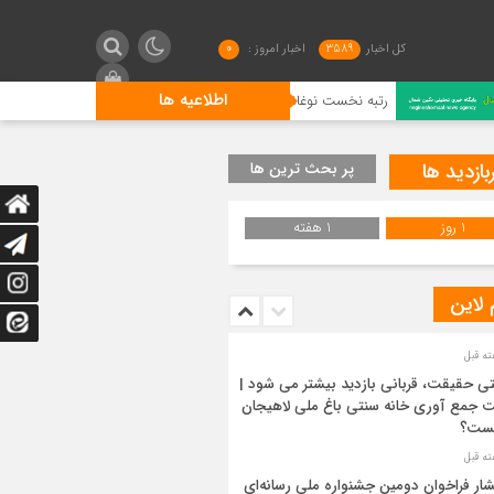
کل اخبار
3589
اخبار امروز :
0
اطلاعیه ها
رتبه نخست نوغانداران لنگرودی در کشور
گیلان فاتح شطرنج 
بازدید ها
پر بحث ترین ها
1 روز
1 هفته
 لاین
ی حقیقت، قربانی بازدید بیشتر می شود |
 جمع آوری خانه سنتی باغ ملی لاهیجان
ست؟
شار فراخوان دومین جشنواره ملی رسانه‌ای