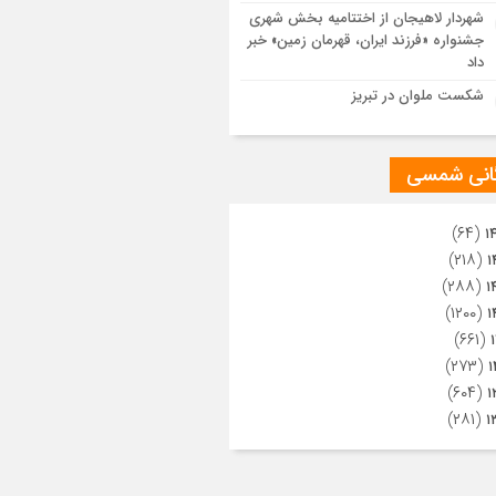
ویری از تراکم جمعیت حاضر در میدان
شهردار لاهیجان از اختتامیه بخش شهری
هالعشرین نجف اشرف
جشنواره «فرزند ایران، قهرمان زمین» خبر
داد
شکست ملوان در تبریز
گانی شمسی
(۶۴)
۱
(۲۱۸)
۱
(۲۸۸)
۱
(۱۲۰۰)
۱
(۶۶۱)
(۲۷۳)
۱
(۶۰۴)
۱
(۲۸۱)
۱