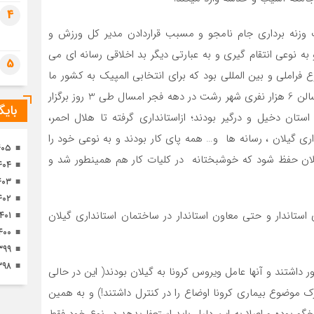
تصا
4
ثور
ت وزنه برداری جام نامجو و مسبب قراردادن مدیر کل ورزش و
به نوعی انتقام گیری و به عبارتی دیگر بد اخلاقی رسانه ای می
5
فراملی و بین المللی بود که برای انتخابی المپیک به کشور ما
محول شده بود و وزارت ورزش آنرا در گیلان و به میزبانی سالن 6 هزار نفری شهر رشت در دهه فجر امسال طی 3 روز برگزار
بای
تان دخیل و درگیر بودند؛ ازاستانداری گرفته تا هلال احمر،
ری گیلان ، رسانه ها و… همه پای کار بودند و به نوعی خود را
۴۰۵
 گیلان حفظ شود که خوشبختانه در کلیات کار هم همینطور شد و
۴۰۴
۴۰۳
۴۰۲
ستاندار و حتی معاون استاندار در ساختمان استانداری گیلان
۱۴۰۱
۴۰۰
۳۹۹
۳۹۸
 داشتند و آنها عامل ویروس کرونا به گیلان بودند( این در حالی
 موضوع بیماری کرونا اوضاع را در کنترل داشتند!) و به همین
و بوده و اصلا به این دلیل باید استعفا بدهد در نوع خود فقط