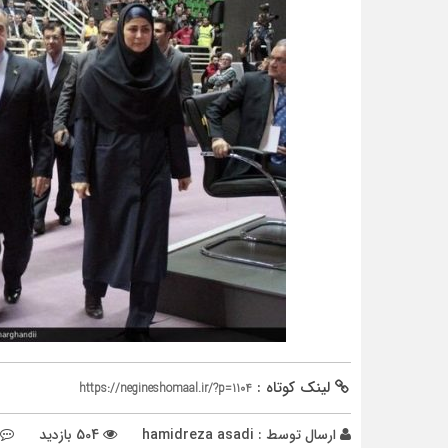
لینک کوتاه :
https://negineshomaal.ir/?p=1104
ارسال توسط :
hamidreza asadi
504 بازدید