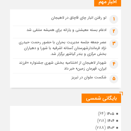
اخبار مهم
1 ماه قبل
پیکر مطهر رهبر شهید انقلاب در حرم مطهر رضوی آرام گرفت
1 ماه قبل
لو رفتن انبار چای قاچاق در لاهیجان
1
پس از طواف تهران، قم و عتبات… اینک سلامِ آخر در آستان امام
رئوف
ادغام بسته معیشتی و یارانه برای همیشه منتفی شد
2
1 ماه قبل
عصر جمعه جلسه مدیریت بحران با حضور رحمت حیدری
3
تصاویر هوایی مراسم تشییع پیکر مطهر آقای شهید ایران – مشهد
نژاد فرماندارشهرستان آستانه اشرفیه با شورا و دهیاران
1 ماه قبل
بخش مرکزی و بندر کیاشهر برگزار شد.
مراسم تشییع پیکر مطهر آقای شهید ایران – مشهد
شهردار لاهیجان از اختتامیه بخش شهری جشنواره «فرزند
4
ایران، قهرمان زمین» خبر داد
1 ماه قبل
تصاویری از تراکم جمعیت حاضر در میدان ثورهالعشرین نجف
شکست ملوان در تبریز
5
اشرف
بایگانی شمسی
(۶۴)
۱۴۰۵
(۲۱۸)
۱۴۰۴
(۲۸۸)
۱۴۰۳