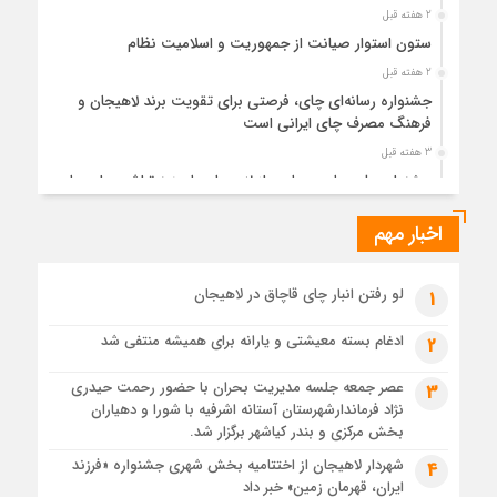
2 هفته قبل
ستون استوار صیانت از جمهوریت و اسلامیت نظام
2 هفته قبل
جشنواره رسانه‌ای چای، فرصتی برای تقویت برند لاهیجان و
فرهنگ مصرف چای ایرانی است
3 هفته قبل
جشنواره ملی چای، حمایت از لاهیجان یا هزینه‌تراشی برای چای
ایرانی!؟
اخبار مهم
3 هفته قبل
پیکر مطهر رهبر شهید انقلاب در حرم مطهر رضوی آرام گرفت
3 هفته قبل
لو رفتن انبار چای قاچاق در لاهیجان
1
پس از طواف تهران، قم و عتبات… اینک سلامِ آخر در آستان امام
رئوف
ادغام بسته معیشتی و یارانه برای همیشه منتفی شد
2
3 هفته قبل
عصر جمعه جلسه مدیریت بحران با حضور رحمت حیدری
3
تصاویر هوایی مراسم تشییع پیکر مطهر آقای شهید ایران – مشهد
نژاد فرماندارشهرستان آستانه اشرفیه با شورا و دهیاران
3 هفته قبل
بخش مرکزی و بندر کیاشهر برگزار شد.
مراسم تشییع پیکر مطهر آقای شهید ایران – مشهد
شهردار لاهیجان از اختتامیه بخش شهری جشنواره «فرزند
4
ایران، قهرمان زمین» خبر داد
4 هفته قبل