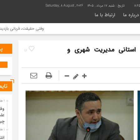
8:25
تاریخ :
شنبه, ۱۷ مرداد , ۱۴۰۵
Saturday, 8 August , 2026
درباره ما
ارتباط با ما
وقتی حقیقت، قربانی بازدید بیشتر می 
پر
 استانی مدیریت شهری و
16
تایم
1 هفته قبل
وقت
علت
چی
1 هفته قبل
انت