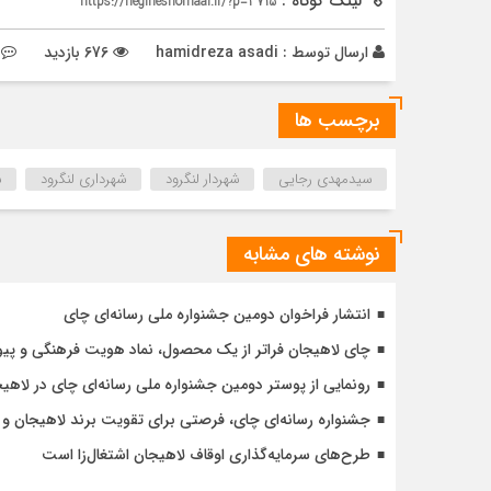
لینک کوتاه :
https://negineshomaal.ir/?p=3715
ارسال توسط :
hamidreza asadi
676 بازدید
برچسب ها
سیدمهدی رجایی
شهردار لنگرود
شهرداری لنگرود
ش
نوشته های مشابه
انتشار فراخوان دومین جشنواره ملی رسانه‌ای چای
چای لاهیجان فراتر از یک محصول، نماد هویت فرهنگی و پی
رونمایی از پوستر دومین جشنواره ملی رسانه‌ای چای در لاهی
جشنواره رسانه‌ای چای، فرصتی برای تقویت برند لاهیجان 
طرح‌های سرمایه‌گذاری اوقاف لاهیجان اشتغال‌زا است