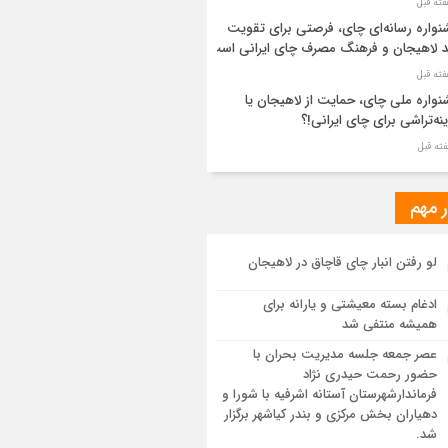
واره رسانه‌ای چای، فرصتی برای تقویت
د لاهیجان و فرهنگ مصرف چای ایرانی است
واره ملی چای، حمایت از لاهیجان یا
نه‌تراشی برای چای ایرانی!؟
ر مطهر رهبر شهید انقلاب در حرم مطهر
ی آرام گرفت
ر مهم
از طواف تهران، قم و عتبات… اینک سلامِ
لو رفتن انبار چای قاچاق در لاهیجان
 در آستان امام رئوف
ادغام بسته معیشتی و یارانه برای
ویر هوایی مراسم تشییع پیکر مطهر آقای
همیشه منتفی شد
د ایران – مشهد
عصر جمعه جلسه مدیریت بحران با
حضور رحمت حیدری نژاد
سم تشییع پیکر مطهر آقای شهید ایران –
فرماندارشهرستان آستانه اشرفیه با شورا و
هد
دهیاران بخش مرکزی و بندر کیاشهر برگزار
شد.