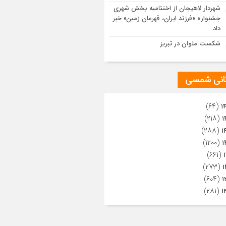
ویری از تراکم جمعیت حاضر در میدان
شهردار لاهیجان از اختتامیه بخش شهری
هالعشرین نجف اشرف
جشنواره «فرزند ایران، قهرمان زمین» خبر
داد
شکست ملوان در تبریز
گانی شمسی
(۶۴)
۱
(۲۱۸)
۱
(۲۸۸)
۱
(۱۲۰۰)
۱
(۶۶۱)
(۲۷۳)
۱
(۶۰۴)
۱
(۲۸۱)
۱