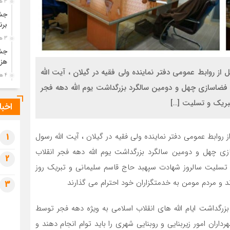
3 هفته قبل
جشن
برن
3 هفته قبل
جشن
هزی
از روابط عمومی دفتر نماینده ولی فقیه در گیلان ، آیت الله
4 هفته قبل
ضاسازی چهل و دومین سالگرد بزرگداشت یوم الله دهه فجر
پیک
رضو
اخبا
4 هفته قبل
پس 
 روابط عمومی دفتر نماینده ولی فقیه در گیلان ، آیت الله رسول
آخر
1
4 هفته قبل
 چهل و دومین سالگرد بزرگداشت یوم الله دهه فجر انقلاب
2
تصا
 شد با تبریک و تسلیت سالروز شهادت سپهبد حاج قاسم سلیمانی و تبریک روز
شهی
و مردم مومن به خدمتگزاران خود احترام می گذارند
3
4 هفته قبل
مرا
زرگداشت ایام الله های انقلاب اسلامی به ویژه دهه فجر توسط
مش
اران امور زیربنایی و روبنایی شهری را باید توام انجام دهند و
1 ماه قبل