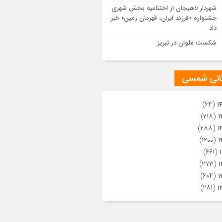
ویری از تراکم جمعیت حاضر در میدان
شهردار لاهیجان از اختتامیه بخش شهری
هالعشرین نجف اشرف
جشنواره «فرزند ایران، قهرمان زمین» خبر
داد
شکست ملوان در تبریز
گانی شمسی
(۶۴)
۱
(۲۱۸)
۱
(۲۸۸)
۱
(۱۲۰۰)
۱
(۶۶۱)
(۲۷۳)
۱
(۶۰۴)
۱
(۲۸۱)
۱