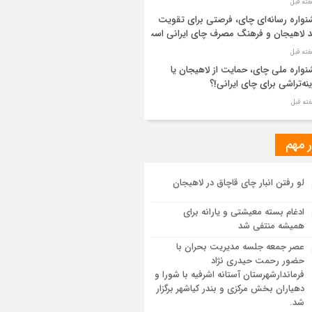
واره رسانه‌ای چای، فرصتی برای تقویت
د لاهیجان و فرهنگ مصرف چای ایرانی است
واره ملی چای، حمایت از لاهیجان یا
نه‌تراشی برای چای ایرانی!؟
ر مطهر رهبر شهید انقلاب در حرم مطهر
ی آرام گرفت
ر مهم
از طواف تهران، قم و عتبات… اینک سلامِ
لو رفتن انبار چای قاچاق در لاهیجان
 در آستان امام رئوف
ادغام بسته معیشتی و یارانه برای
ویر هوایی مراسم تشییع پیکر مطهر آقای
همیشه منتفی شد
د ایران – مشهد
عصر جمعه جلسه مدیریت بحران با
حضور رحمت حیدری نژاد
سم تشییع پیکر مطهر آقای شهید ایران –
فرماندارشهرستان آستانه اشرفیه با شورا و
هد
دهیاران بخش مرکزی و بندر کیاشهر برگزار
شد.