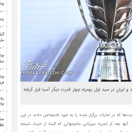
چا
1 هفته قبل
رتب
2 هفته قبل
گیل
مل
2 هفته قبل
چای
مشت
2 هفته قبل
چای
فره
برگزار شود و ایران در سید اول بهمراه چهار قدرت دیگر آسیا قرار گرفته
2 هفته قبل
رون
چای
3 هفته قبل
ت‌ها که در امارات برگزار شده را به خود اختصاص داده، در این
ستو
آنها بعد از تجربه میزبانی جام‌جهانی که البته از حیث نتیجه
نظا