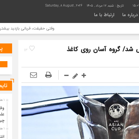
15:0
تاریخ :
شنبه, ۱۷ مرداد , ۱۴۰۵
Saturday, 8 August , 2026
درباره ما
ارتباط با ما
وقتی حقیقت، قربانی بازدید بیشتر می شود | 
پر
 شد/ گروه آسان روی کاغذ
13
تایم
1 هفته قبل
وقت
علت
چی
1 هفته قبل
انت