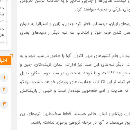
 نیمکت عنابی‌ها و جدایی سانچز و به خدمت گرفتن کارلوس
3 هفته قبل
جشن
یای بزرگی را تجربه خواهند کرد.
برن
3 هفته قبل
م‌های ایران، عربستان، قطر، کره جنوبی، ژاپن و استرالیا به عنوان
جشن
شخص شدن قرعه خود و انتخاب سه تیم دیگر از سیدهای بعدی
هزی
4 هفته قبل
پیک
یم در جام کشورهای عربی اکنون آنها با حضور در سید دوم و به
رضو
اخبا
 خواهند گذاشت. دیگر تیم‌های این سید نیز امارات، عمان، ازبکستان، چین و
4 هفته قبل
پس 
ات خواهد گذاشت و با توجه به حضور در سید دوم، امکان تقابل
آخر
1
 کدام از این اتفاقات جذابیت‌های ویژه‌ای خواهد داشت. برانکو
4 هفته قبل
2
که هدایت را امیر قلعه‌نویی عهده‌دار است و خیلی از بازیکنانش
تصا
شهی
3
4 هفته قبل
مرا
ن، ویتنام و لبنان حاضر هستند. قطعا سخت‌ترین تیم‌های این
مش
 می‌دهند با آنها در مرحله گروهی برخورد نداشته باشند.
1 ماه قبل