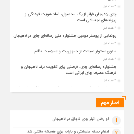
3 هفته قبل
چای لاهیجان فراتر از یک محصول، نماد هویت فرهنگی و
پیوندهای اجتماعی است
3 هفته قبل
رونمایی از پوستر دومین جشنواره ملی رسانه‌ای چای در لاهیجان
3 هفته قبل
ستون استوار صیانت از جمهوریت و اسلامیت نظام
3 هفته قبل
جشنواره رسانه‌ای چای، فرصتی برای تقویت برند لاهیجان و
فرهنگ مصرف چای ایرانی است
3 هفته قبل
جشنواره ملی چای، حمایت از لاهیجان یا هزینه‌تراشی برای چای
ایرانی!؟
اخبار مهم
1 ماه قبل
پیکر مطهر رهبر شهید انقلاب در حرم مطهر رضوی آرام گرفت
1 ماه قبل
لو رفتن انبار چای قاچاق در لاهیجان
1
پس از طواف تهران، قم و عتبات… اینک سلامِ آخر در آستان امام
رئوف
ادغام بسته معیشتی و یارانه برای همیشه منتفی شد
2