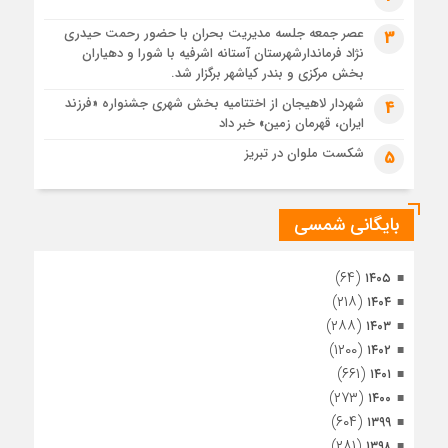
1 ماه قبل
عصر جمعه جلسه مدیریت بحران با حضور رحمت حیدری
3
تصاویر هوایی مراسم تشییع پیکر مطهر آقای شهید ایران – مشهد
نژاد فرماندارشهرستان آستانه اشرفیه با شورا و دهیاران
1 ماه قبل
بخش مرکزی و بندر کیاشهر برگزار شد.
مراسم تشییع پیکر مطهر آقای شهید ایران – مشهد
شهردار لاهیجان از اختتامیه بخش شهری جشنواره «فرزند
4
ایران، قهرمان زمین» خبر داد
1 ماه قبل
تصاویری از تراکم جمعیت حاضر در میدان ثورهالعشرین نجف
شکست ملوان در تبریز
5
اشرف
بایگانی شمسی
(۶۴)
۱۴۰۵
(۲۱۸)
۱۴۰۴
(۲۸۸)
۱۴۰۳
(۱۲۰۰)
۱۴۰۲
(۶۶۱)
۱۴۰۱
(۲۷۳)
۱۴۰۰
(۶۰۴)
۱۳۹۹
(۲۸۱)
۱۳۹۸