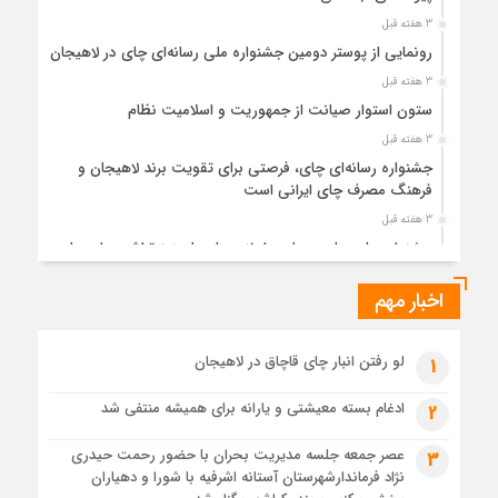
3 هفته قبل
رونمایی از پوستر دومین جشنواره ملی رسانه‌ای چای در لاهیجان
3 هفته قبل
ستون استوار صیانت از جمهوریت و اسلامیت نظام
3 هفته قبل
جشنواره رسانه‌ای چای، فرصتی برای تقویت برند لاهیجان و
فرهنگ مصرف چای ایرانی است
3 هفته قبل
جشنواره ملی چای، حمایت از لاهیجان یا هزینه‌تراشی برای چای
ایرانی!؟
اخبار مهم
1 ماه قبل
پیکر مطهر رهبر شهید انقلاب در حرم مطهر رضوی آرام گرفت
1 ماه قبل
لو رفتن انبار چای قاچاق در لاهیجان
1
پس از طواف تهران، قم و عتبات… اینک سلامِ آخر در آستان امام
رئوف
ادغام بسته معیشتی و یارانه برای همیشه منتفی شد
2
1 ماه قبل
عصر جمعه جلسه مدیریت بحران با حضور رحمت حیدری
3
تصاویر هوایی مراسم تشییع پیکر مطهر آقای شهید ایران – مشهد
نژاد فرماندارشهرستان آستانه اشرفیه با شورا و دهیاران
1 ماه قبل