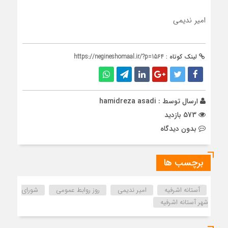
امیر ندیمی
لینک کوتاه :
https://negineshomaal.ir/?p=1564
ارسال توسط :
hamidreza asadi
573 بازدید
بدون دیدگاه
برچسب ها
آستانه اشرفیه
امیر ندیمی
روز روابط عمومی
شورای
شهر آستانه اشرفیه