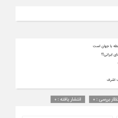
طه با جهان است
ی ایرانی!؟
ف اشرف
ظار بررسی : 0
انتشار یافته : ۰