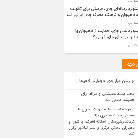
واره رسانه‌ای چای، فرصتی برای تقویت
د لاهیجان و فرهنگ مصرف چای ایرانی است
واره ملی چای، حمایت از لاهیجان یا
نه‌تراشی برای چای ایرانی!؟
ر مطهر رهبر شهید انقلاب در حرم مطهر
ی آرام گرفت
ر مهم
از طواف تهران، قم و عتبات… اینک سلامِ
لو رفتن انبار چای قاچاق در لاهیجان
 در آستان امام رئوف
ادغام بسته معیشتی و یارانه برای
ویر هوایی مراسم تشییع پیکر مطهر آقای
همیشه منتفی شد
د ایران – مشهد
عصر جمعه جلسه مدیریت بحران با
حضور رحمت حیدری نژاد
سم تشییع پیکر مطهر آقای شهید ایران –
فرماندارشهرستان آستانه اشرفیه با شورا و
هد
دهیاران بخش مرکزی و بندر کیاشهر برگزار
شد.