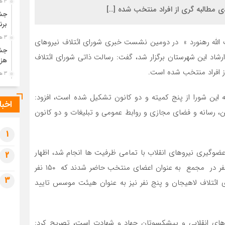
3 هفته قبل
ی مطالبه گری از افراد منتخب شده […]
جشن
برن
3 هفته قبل
الله رهنورد » در دومین نشست خبری شورای ائتلاف نیروهای
جشن
۷ اردیبهشت ) در مدرسه ارشاد این شهرستان برگزار شد، گفت: رسالت ذاتی شورای ائتلاف
هزی
از افراد منتخب شده است.
3 هفته قبل
پیک
ه این شورا از پنج کمیته و دو کانون تشکیل شده است، افزود:
رضو
اخبا
3 هفته قبل
ین، رسانه و فضای مجازی و روابط عمومی و تبلیغات و دو کانون
پس 
آخر
1
3 هفته قبل
لام رهنورد با اشاره به اینکه از آبان سال ۹۸ کار عضوگیری نیروهای انقلاب با تمامی ظرفیت ها انجام شد، اظهار
2
تصا
کرد: هزار و ۱۱۹ نفر آمار ثبت نامی بود که از این تعداد ۱۶۶ نفر در مجمع به عنوان اعضای منتخب حاضر شدند که ۱۵۰ نفر
شهی
3
 آن ۱۶ نفر کاندیدای شورای ائتلاف لاهیجان و پنج نفر نیز به عنوان هیئت موسس تایید
3 هفته قبل
مرا
مش
4 هفته قبل
وهای انقلابی و پیشکسوتان جهاد و شهادت است، تصریح کرد: