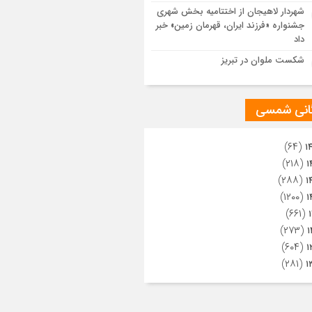
ویری از تراکم جمعیت حاضر در میدان
شهردار لاهیجان از اختتامیه بخش شهری
هالعشرین نجف اشرف
جشنواره «فرزند ایران، قهرمان زمین» خبر
داد
شکست ملوان در تبریز
گانی شمسی
(۶۴)
۱
(۲۱۸)
۱
(۲۸۸)
۱
(۱۲۰۰)
۱
(۶۶۱)
(۲۷۳)
۱
(۶۰۴)
۱
(۲۸۱)
۱