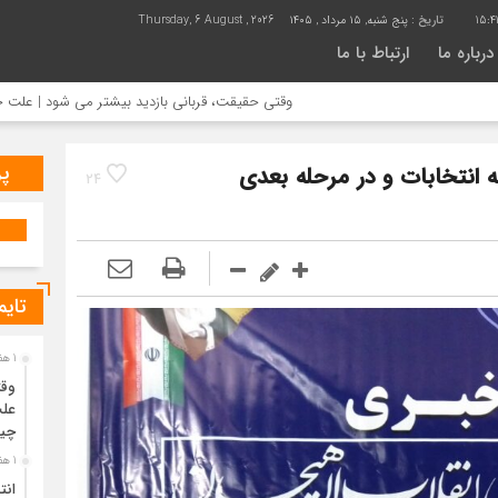
15:4
تاریخ :
پنج شنبه, ۱۵ مرداد , ۱۴۰۵
Thursday, 6 August , 2026
درباره ما
ارتباط با ما
وقتی حقیقت، قربانی بازدید بیشتر می شود | علت جمع آوری خان
پر
 انتخابات و در مرحله بعدی
24
تایم
1 هفته قبل
وقت
علت
چی
1 هفته قبل
انت