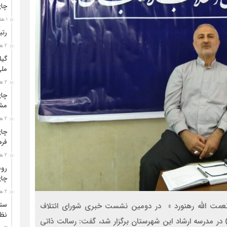
چا
1 هفته قبل
رتب
2 هفته قبل
گیل
مل
2 هفته قبل
چای
مشت
2 هفته قبل
چای
فره
2 هفته قبل
رون
چای
2 هفته قبل
ستو
نعمت الله رهنورد » در دومین نشست خبری شورای ائتلاف
نظا
عصر امروز ( سه شنبه، ۷ اردیبهشت ) در مدرسه ارشاد این شهرستان برگزار شد، گفت: رسالت ذاتی