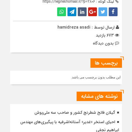
لینک کوتاه :
https://negineshomaal.ir/?p=2806
ارسال توسط :
hamidreza asadi
673 بازدید
بدون دیدگاه
برچسب ها
این مطلب بدون برچسب می باشد.
نوشته های مشابه
گیلان فاتح شطرنج کشور و صاحب سه ملی‌پوش
احیای استخر «غدیر» آستانه‌اشرفیه با پیگیری‌های مهندس
ابراهیم نجفی