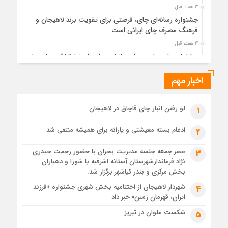
3 هفته قبل
جشنواره رسانه‌ای چای، فرصتی برای تقویت برند لاهیجان و
فرهنگ مصرف چای ایرانی است
3 هفته قبل
جشنواره ملی چای، حمایت از لاهیجان یا هزینه‌تراشی برای چای
ایرانی!؟
اخبار مهم
4 هفته قبل
پیکر مطهر رهبر شهید انقلاب در حرم مطهر رضوی آرام گرفت
4 هفته قبل
لو رفتن انبار چای قاچاق در لاهیجان
1
پس از طواف تهران، قم و عتبات… اینک سلامِ آخر در آستان امام
رئوف
ادغام بسته معیشتی و یارانه برای همیشه منتفی شد
2
4 هفته قبل
عصر جمعه جلسه مدیریت بحران با حضور رحمت حیدری
3
تصاویر هوایی مراسم تشییع پیکر مطهر آقای شهید ایران – مشهد
نژاد فرماندارشهرستان آستانه اشرفیه با شورا و دهیاران
4 هفته قبل
بخش مرکزی و بندر کیاشهر برگزار شد.
مراسم تشییع پیکر مطهر آقای شهید ایران – مشهد
شهردار لاهیجان از اختتامیه بخش شهری جشنواره «فرزند
4
ایران، قهرمان زمین» خبر داد
1 ماه قبل
تصاویری از تراکم جمعیت حاضر در میدان ثورهالعشرین نجف
شکست ملوان در تبریز
5
اشرف