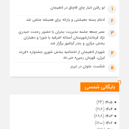
1 ماه قبل
لو رفتن انبار چای قاچاق در لاهیجان
1
پس از طواف تهران، قم و عتبات… اینک سلامِ آخر در آستان امام
رئوف
ادغام بسته معیشتی و یارانه برای همیشه منتفی شد
2
1 ماه قبل
عصر جمعه جلسه مدیریت بحران با حضور رحمت حیدری
3
تصاویر هوایی مراسم تشییع پیکر مطهر آقای شهید ایران – مشهد
نژاد فرماندارشهرستان آستانه اشرفیه با شورا و دهیاران
1 ماه قبل
بخش مرکزی و بندر کیاشهر برگزار شد.
مراسم تشییع پیکر مطهر آقای شهید ایران – مشهد
شهردار لاهیجان از اختتامیه بخش شهری جشنواره «فرزند
4
ایران، قهرمان زمین» خبر داد
1 ماه قبل
تصاویری از تراکم جمعیت حاضر در میدان ثورهالعشرین نجف
شکست ملوان در تبریز
5
اشرف
بایگانی شمسی
(۶۴)
۱۴۰۵
(۲۱۸)
۱۴۰۴
(۲۸۸)
۱۴۰۳
(۱۲۰۰)
۱۴۰۲