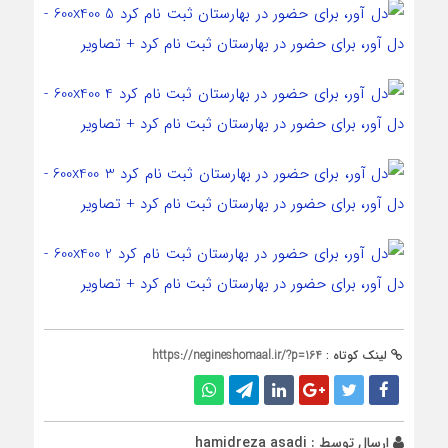
لینک کوتاه :
https://negineshomaal.ir/?p=164
ارسال توسط :
hamidreza asadi