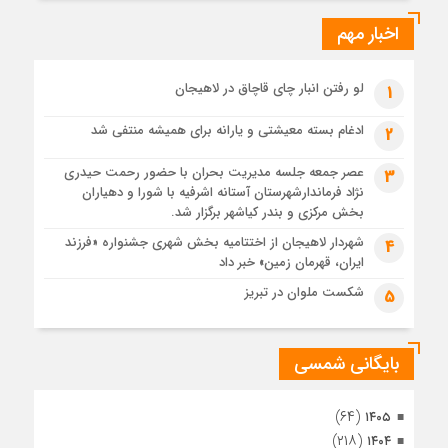
ایرانی!؟
اخبار مهم
4 هفته قبل
پیکر مطهر رهبر شهید انقلاب در حرم مطهر رضوی آرام گرفت
4 هفته قبل
لو رفتن انبار چای قاچاق در لاهیجان
1
پس از طواف تهران، قم و عتبات… اینک سلامِ آخر در آستان امام
رئوف
ادغام بسته معیشتی و یارانه برای همیشه منتفی شد
2
4 هفته قبل
عصر جمعه جلسه مدیریت بحران با حضور رحمت حیدری
3
تصاویر هوایی مراسم تشییع پیکر مطهر آقای شهید ایران – مشهد
نژاد فرماندارشهرستان آستانه اشرفیه با شورا و دهیاران
4 هفته قبل
بخش مرکزی و بندر کیاشهر برگزار شد.
مراسم تشییع پیکر مطهر آقای شهید ایران – مشهد
شهردار لاهیجان از اختتامیه بخش شهری جشنواره «فرزند
4
ایران، قهرمان زمین» خبر داد
4 هفته قبل
تصاویری از تراکم جمعیت حاضر در میدان ثورهالعشرین نجف
شکست ملوان در تبریز
5
اشرف
بایگانی شمسی
(۶۴)
۱۴۰۵
(۲۱۸)
۱۴۰۴