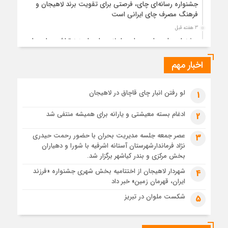
جشنواره رسانه‌ای چای، فرصتی برای تقویت برند لاهیجان و
فرهنگ مصرف چای ایرانی است
3 هفته قبل
جشنواره ملی چای، حمایت از لاهیجان یا هزینه‌تراشی برای چای
ایرانی!؟
اخبار مهم
4 هفته قبل
پیکر مطهر رهبر شهید انقلاب در حرم مطهر رضوی آرام گرفت
4 هفته قبل
لو رفتن انبار چای قاچاق در لاهیجان
1
پس از طواف تهران، قم و عتبات… اینک سلامِ آخر در آستان امام
رئوف
ادغام بسته معیشتی و یارانه برای همیشه منتفی شد
2
4 هفته قبل
عصر جمعه جلسه مدیریت بحران با حضور رحمت حیدری
3
تصاویر هوایی مراسم تشییع پیکر مطهر آقای شهید ایران – مشهد
نژاد فرماندارشهرستان آستانه اشرفیه با شورا و دهیاران
4 هفته قبل
بخش مرکزی و بندر کیاشهر برگزار شد.
مراسم تشییع پیکر مطهر آقای شهید ایران – مشهد
شهردار لاهیجان از اختتامیه بخش شهری جشنواره «فرزند
4
ایران، قهرمان زمین» خبر داد
1 ماه قبل
تصاویری از تراکم جمعیت حاضر در میدان ثورهالعشرین نجف
شکست ملوان در تبریز
5
اشرف