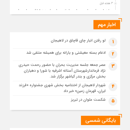
3 هفته قبل
جشنواره ملی چای، حمایت از لاهیجان یا هزینه‌تراشی برای چای
ایرانی!؟
اخبار مهم
3 هفته قبل
پیکر مطهر رهبر شهید انقلاب در حرم مطهر رضوی آرام گرفت
3 هفته قبل
لو رفتن انبار چای قاچاق در لاهیجان
1
پس از طواف تهران، قم و عتبات… اینک سلامِ آخر در آستان امام
رئوف
ادغام بسته معیشتی و یارانه برای همیشه منتفی شد
2
3 هفته قبل
عصر جمعه جلسه مدیریت بحران با حضور رحمت حیدری
3
تصاویر هوایی مراسم تشییع پیکر مطهر آقای شهید ایران – مشهد
نژاد فرماندارشهرستان آستانه اشرفیه با شورا و دهیاران
3 هفته قبل
بخش مرکزی و بندر کیاشهر برگزار شد.
مراسم تشییع پیکر مطهر آقای شهید ایران – مشهد
شهردار لاهیجان از اختتامیه بخش شهری جشنواره «فرزند
4
ایران، قهرمان زمین» خبر داد
4 هفته قبل
تصاویری از تراکم جمعیت حاضر در میدان ثورهالعشرین نجف
شکست ملوان در تبریز
5
اشرف
بایگانی شمسی