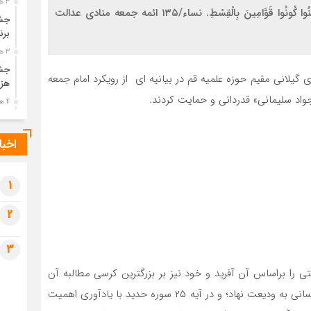
3 هفته قبل
بیانیه آمده است…. بسم‌الله‌الرحمن‌الرحیم يَا أَيُّهَا الَّذِينَ آمَنُوا كُونُوا قَوَّامِينَ بِالْقِسْطِ. نساء/۱۳۵ ائمه جمعه منادی عدالت
جشن
برن
3 هفته قبل
جشن
 گیلانی مقیم حوزه علمیه قم در بیانیه ای از رویکرد امام جمعه
هزی
واد سلیمانی» قدردانی و حمایت کردند.
4 هفته قبل
پیک
رضو
اخبا
4 هفته قبل
پس 
آخر
1
4 هفته قبل
2
تصا
شهی
3
4 هفته قبل
مرا
ی را براساس آن آفرید و خود نیز بر بزرگترین کرسی مطالبه آن
مش
تکیه زد. افزون بر آن خواست و مطالبهء آن را در سرشت انسانی به ودیعت نهاد؛ و در آیه ۲۵ سوره حدید با یادآوری اهمیت
1 ماه قبل