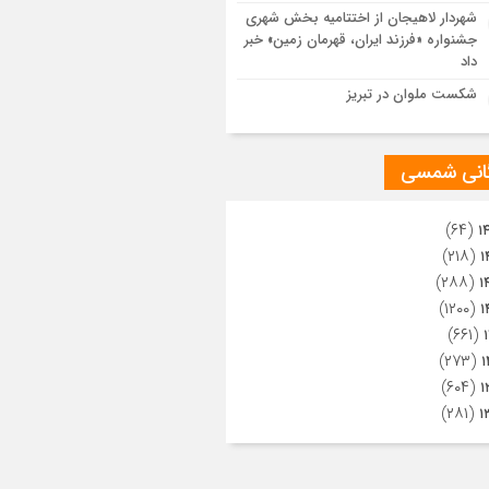
ویری از تراکم جمعیت حاضر در میدان
شهردار لاهیجان از اختتامیه بخش شهری
هالعشرین نجف اشرف
جشنواره «فرزند ایران، قهرمان زمین» خبر
داد
شکست ملوان در تبریز
گانی شمسی
(۶۴)
۱
(۲۱۸)
۱
(۲۸۸)
۱
(۱۲۰۰)
۱
(۶۶۱)
(۲۷۳)
۱
(۶۰۴)
۱
(۲۸۱)
۱