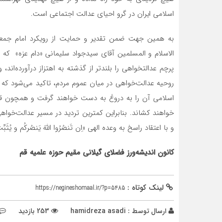
اسلامی ایران در گرو احیای عدالت اجتماعی است.
به همین جهت ضمن تقدیر و حمایت از رویکرد امام جمعه
الاسلام و المسلمین آقای سیدجواد سلیمانی «دام عزه» که ب
پرچم عدالتخواهی را بلند‌تر از گذشته به اهتزاز درآورده‌ا
روحیه عدالت‌خواهی در میان عموم مردم، تاکید می‌شود که اگ
اسلامی آن را به دروغ به دست خواهند گرفت و همچون قرآن‌ 
خواهند کشاند. بنابراین کمترین تردید در مسیر عدالت‌خواه
و با اعتقاد راسخ به وعده الهی «ِان تَنصُرُوا اللَّهَ یَنصُرکُم و یُ
کانون اندیشه‌ورز فضلای گیلانی مقیم حوزه علمیه قم
لینک کوتاه :
https://negineshomaal.ir/?p=5485
ارسال توسط :
hamidreza asadi
253 بازدید