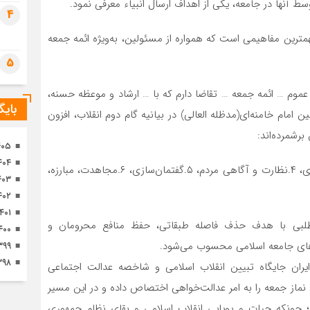
 آنها در جامعه، یکی از اهداف ارسال انبیاء معرفی نمود.
تصا
4
ثور
مترین مفاهیمی است که همواره از مسئولین، به‌ویژه ائمه جمعه
5
 عموم … ائمه جمعه … تقاضا دارم که با … ارشاد و موعظه حسنه،
بای
 امام خامنه‌ای(مدظله العالی) در بیانیه گام دوم انقلاب، افزون
برشمرده‌اند:
۴۰۵
۴۰۴
۱.قوانین عادلانه، ۲. ساختار عادلانه، ۳. مجریان عادل و باتقوی، ۴.نظارت و آگاهی مردم، ۵.گفتمان‌سازی، ۶.مجاهدت، مبارزه،
۴۰۳
۴۰۲
۱۴۰۱
فاه‌طلبی با هدف حذف فاصله طبقاتی، حفظ منافع محرومان و
۴۰۰
‌های جامعه اسلامی محسوب می‌شود.
۳۹۹
۳۹۸
یران جایگاه تبیین انقلاب اسلامی و شاخصه عدالت اجتماعی
ماز جمعه را به امر عدالت‌خواهی اختصاص داده‌ و در این مسیر
؛ چونکه حیات و پویایی انقلاب اسلامی و بقای نظام جمهوری