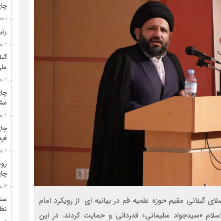
چا
1 هفته قبل
رتب
2 هفته قبل
گیل
مل
2 هفته قبل
چای
مشت
2 هفته قبل
چای
فره
2 هفته قبل
رون
چای
3 هفته قبل
ستو
ای گیلانی مقیم حوزه علمیه قم در بیانیه ای از رویکرد امام
نظا
لام «سیدجواد سلیمانی» قدردانی و حمایت کردند. در این