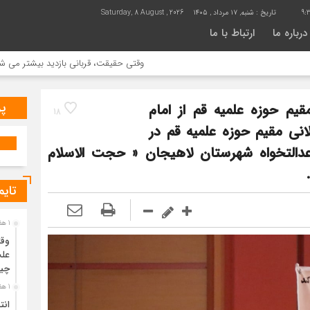
9:3
تاریخ :
شنبه, ۱۷ مرداد , ۱۴۰۵
Saturday, 8 August , 2026
درباره ما
ارتباط با ما
وقتی حقیقت، قربانی بازدید بیشتر می شود | علت جمع 
پر
یم حوزه علمیه قم از امام
18
انی مقیم حوزه علمیه قم در
و عدالتخواه شهرستان لاهیجان « حجت الاسلام
تایم
1 هفته قبل
وقت
علت
چی
1 هفته قبل
انت