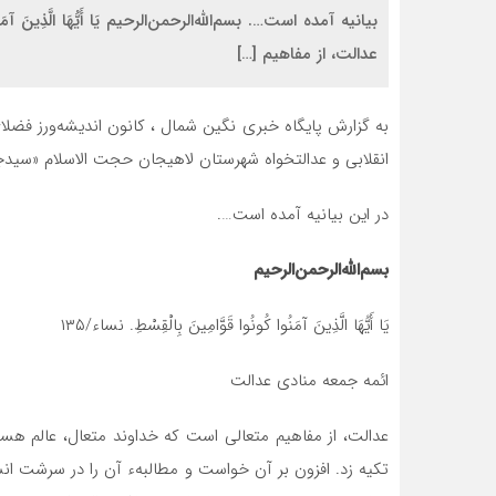
عدالت، از مفاهیم […]
به گزارش پایگاه خبری نگین شمال ، کانون اندیشه‌ورز فضلای
انقلابی و عدالتخواه شهرستان لاهیجان حجت الاسلام «سیدج
در این بیانیه آمده است….
بسم‌الله‌الرحمن‌الرحیم
يَا أَيُّهَا الَّذِينَ آمَنُوا كُونُوا قَوَّامِينَ بِالْقِسْطِ. نساء/۱۳۵
ائمه جمعه منادی عدالت
عدالت، از مفاهیم متعالی است که خداوند متعال، عالم هست