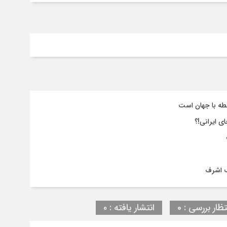
طه با جهان است
ی ایرانی!؟
ف اشرف
تظار بررسی : 0
انتشار یافته : ۰