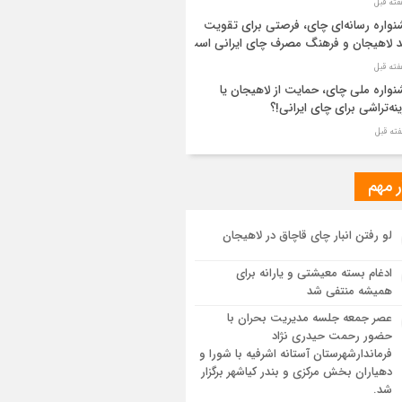
واره رسانه‌ای چای، فرصتی برای تقویت
د لاهیجان و فرهنگ مصرف چای ایرانی است
واره ملی چای، حمایت از لاهیجان یا
نه‌تراشی برای چای ایرانی!؟
ر مطهر رهبر شهید انقلاب در حرم مطهر
ی آرام گرفت
ر مهم
از طواف تهران، قم و عتبات… اینک سلامِ
لو رفتن انبار چای قاچاق در لاهیجان
 در آستان امام رئوف
ادغام بسته معیشتی و یارانه برای
ویر هوایی مراسم تشییع پیکر مطهر آقای
همیشه منتفی شد
د ایران – مشهد
عصر جمعه جلسه مدیریت بحران با
حضور رحمت حیدری نژاد
سم تشییع پیکر مطهر آقای شهید ایران –
فرماندارشهرستان آستانه اشرفیه با شورا و
هد
دهیاران بخش مرکزی و بندر کیاشهر برگزار
شد.