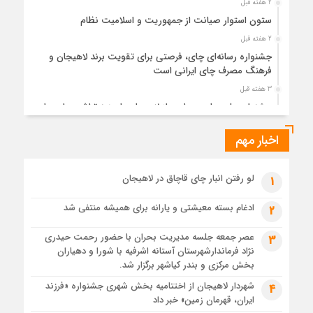
2 هفته قبل
ستون استوار صیانت از جمهوریت و اسلامیت نظام
2 هفته قبل
جشنواره رسانه‌ای چای، فرصتی برای تقویت برند لاهیجان و
فرهنگ مصرف چای ایرانی است
3 هفته قبل
جشنواره ملی چای، حمایت از لاهیجان یا هزینه‌تراشی برای چای
ایرانی!؟
اخبار مهم
3 هفته قبل
پیکر مطهر رهبر شهید انقلاب در حرم مطهر رضوی آرام گرفت
3 هفته قبل
لو رفتن انبار چای قاچاق در لاهیجان
1
پس از طواف تهران، قم و عتبات… اینک سلامِ آخر در آستان امام
رئوف
ادغام بسته معیشتی و یارانه برای همیشه منتفی شد
2
3 هفته قبل
عصر جمعه جلسه مدیریت بحران با حضور رحمت حیدری
3
تصاویر هوایی مراسم تشییع پیکر مطهر آقای شهید ایران – مشهد
نژاد فرماندارشهرستان آستانه اشرفیه با شورا و دهیاران
3 هفته قبل
بخش مرکزی و بندر کیاشهر برگزار شد.
مراسم تشییع پیکر مطهر آقای شهید ایران – مشهد
شهردار لاهیجان از اختتامیه بخش شهری جشنواره «فرزند
4
ایران، قهرمان زمین» خبر داد
4 هفته قبل