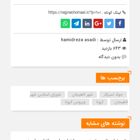
لینک کوتاه :
https://negineshomaal.ir/?p=901
ارسال توسط :
hamidreza asadi
643 بازدید
بدون دیدگاه
برچسب ها
جواد تمیزکار
شهر لاهیجان
شورای اسلامی شهر
لاهیجان
کرونا
ویروس کرونا
نوشته های مشابه