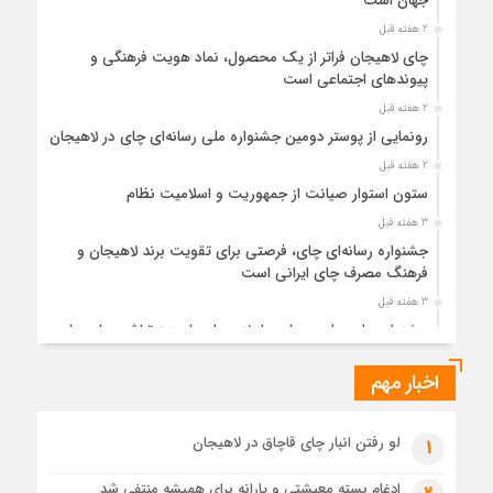
جهان است
2 هفته قبل
چای لاهیجان فراتر از یک محصول، نماد هویت فرهنگی و
پیوندهای اجتماعی است
2 هفته قبل
رونمایی از پوستر دومین جشنواره ملی رسانه‌ای چای در لاهیجان
2 هفته قبل
ستون استوار صیانت از جمهوریت و اسلامیت نظام
3 هفته قبل
جشنواره رسانه‌ای چای، فرصتی برای تقویت برند لاهیجان و
فرهنگ مصرف چای ایرانی است
3 هفته قبل
جشنواره ملی چای، حمایت از لاهیجان یا هزینه‌تراشی برای چای
ایرانی!؟
اخبار مهم
3 هفته قبل
پیکر مطهر رهبر شهید انقلاب در حرم مطهر رضوی آرام گرفت
4 هفته قبل
لو رفتن انبار چای قاچاق در لاهیجان
1
پس از طواف تهران، قم و عتبات… اینک سلامِ آخر در آستان امام
رئوف
ادغام بسته معیشتی و یارانه برای همیشه منتفی شد