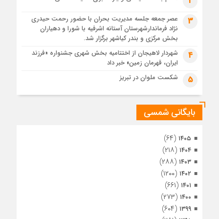
2
4 هفته قبل
عصر جمعه جلسه مدیریت بحران با حضور رحمت حیدری
3
تصاویر هوایی مراسم تشییع پیکر مطهر آقای شهید ایران – مشهد
نژاد فرماندارشهرستان آستانه اشرفیه با شورا و دهیاران
4 هفته قبل
بخش مرکزی و بندر کیاشهر برگزار شد.
مراسم تشییع پیکر مطهر آقای شهید ایران – مشهد
شهردار لاهیجان از اختتامیه بخش شهری جشنواره «فرزند
4
ایران، قهرمان زمین» خبر داد
4 هفته قبل
تصاویری از تراکم جمعیت حاضر در میدان ثورهالعشرین نجف
شکست ملوان در تبریز
5
اشرف
بایگانی شمسی
(۶۴)
۱۴۰۵
(۲۱۸)
۱۴۰۴
(۲۸۸)
۱۴۰۳
(۱۲۰۰)
۱۴۰۲
(۶۶۱)
۱۴۰۱
(۲۷۳)
۱۴۰۰
(۶۰۴)
۱۳۹۹