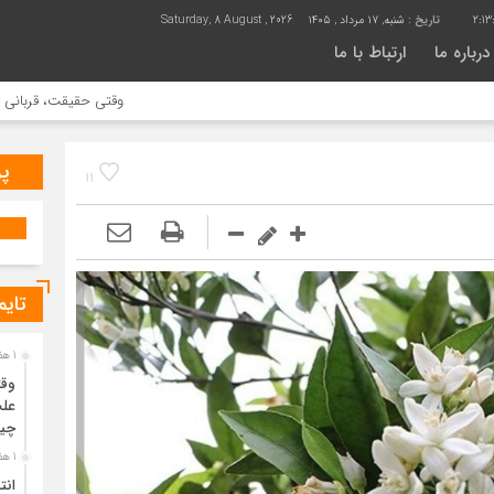
2:1
تاریخ :
شنبه, ۱۷ مرداد , ۱۴۰۵
Saturday, 8 August , 2026
درباره ما
ارتباط با ما
وقتی حقیقت، قربانی بازدید بیش
پر
11
تایم
1 هفته قبل
وقت
علت
چی
1 هفته قبل
انت