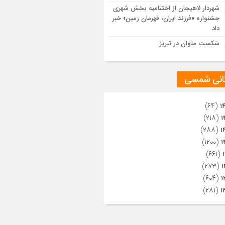
ویری از تراکم جمعیت حاضر در میدان
شهردار لاهیجان از اختتامیه بخش شهری
هالعشرین نجف اشرف
جشنواره «فرزند ایران، قهرمان زمین» خبر
داد
شکست ملوان در تبریز
گانی شمسی
(۶۴)
۱
(۲۱۸)
۱
(۲۸۸)
۱
(۱۲۰۰)
۱
(۶۶۱)
(۲۷۳)
۱
(۶۰۴)
۱
(۲۸۱)
۱