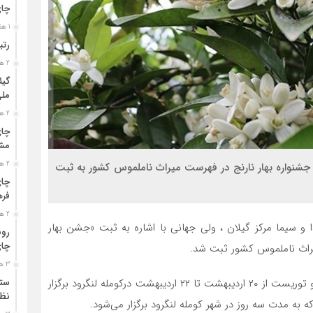
چا
1 هفته قبل
رتب
2 هفته قبل
گیل
مل
2 هفته قبل
چای
مشت
2 هفته قبل
جشنواره بهار نارنج در فهرست میراث ناملموس کشور به ثبت
چای
فره
2 هفته قبل
ا و سیما مرکز گیلان ، ولی جهانی با اشاره به ثبت «جشن بهار
رون
چای
3 هفته قبل
ستو
وی با بیان اینکه جشنواره بهارنارنج با هدف جذب گردشگر و توریست از ۲۰ اردیبهشت تا ۲۲ اردیبهشت درکومله لنگرود برگزار
نظا
ه به مدت سه روز در شهر کومله لنگرود برگزار می‌شود.