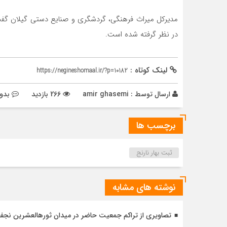
در نظر گرفته شده است.
لینک کوتاه :
https://negineshomaal.ir/?p=10182
ارسال توسط :
amir ghasemi
266 بازدید
بدو
برچسب ها
ثبت بهار نارنج
نوشته های مشابه
تصاویری از تراکم جمعیت حاضر در میدان ثورهالعشرین نج