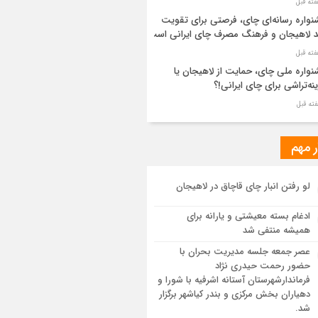
واره رسانه‌ای چای، فرصتی برای تقویت
د لاهیجان و فرهنگ مصرف چای ایرانی است
واره ملی چای، حمایت از لاهیجان یا
نه‌تراشی برای چای ایرانی!؟
ر مطهر رهبر شهید انقلاب در حرم مطهر
ی آرام گرفت
ر مهم
از طواف تهران، قم و عتبات… اینک سلامِ
لو رفتن انبار چای قاچاق در لاهیجان
 در آستان امام رئوف
ادغام بسته معیشتی و یارانه برای
ویر هوایی مراسم تشییع پیکر مطهر آقای
همیشه منتفی شد
د ایران – مشهد
عصر جمعه جلسه مدیریت بحران با
حضور رحمت حیدری نژاد
سم تشییع پیکر مطهر آقای شهید ایران –
فرماندارشهرستان آستانه اشرفیه با شورا و
هد
دهیاران بخش مرکزی و بندر کیاشهر برگزار
شد.