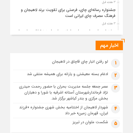
3 هفته قبل
جشنواره رسانه‌ای چای، فرصتی برای تقویت برند لاهیجان و
فرهنگ مصرف چای ایرانی است
3 هفته قبل
جشنواره ملی چای، حمایت از لاهیجان یا هزینه‌تراشی برای چای
ایرانی!؟
اخبار مهم
1 ماه قبل
پیکر مطهر رهبر شهید انقلاب در حرم مطهر رضوی آرام گرفت
1 ماه قبل
لو رفتن انبار چای قاچاق در لاهیجان
1
پس از طواف تهران، قم و عتبات… اینک سلامِ آخر در آستان امام
رئوف
ادغام بسته معیشتی و یارانه برای همیشه منتفی شد
2
1 ماه قبل
عصر جمعه جلسه مدیریت بحران با حضور رحمت حیدری
3
تصاویر هوایی مراسم تشییع پیکر مطهر آقای شهید ایران – مشهد
نژاد فرماندارشهرستان آستانه اشرفیه با شورا و دهیاران
1 ماه قبل
بخش مرکزی و بندر کیاشهر برگزار شد.
مراسم تشییع پیکر مطهر آقای شهید ایران – مشهد
شهردار لاهیجان از اختتامیه بخش شهری جشنواره «فرزند
4
ایران، قهرمان زمین» خبر داد
1 ماه قبل
تصاویری از تراکم جمعیت حاضر در میدان ثورهالعشرین نجف
شکست ملوان در تبریز
5
اشرف