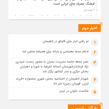
فرهنگ مصرف چای ایرانی است
3 هفته قبل
جشنواره ملی چای، حمایت از لاهیجان یا هزینه‌تراشی برای چای
ایرانی!؟
اخبار مهم
4 هفته قبل
پیکر مطهر رهبر شهید انقلاب در حرم مطهر رضوی آرام گرفت
4 هفته قبل
لو رفتن انبار چای قاچاق در لاهیجان
1
پس از طواف تهران، قم و عتبات… اینک سلامِ آخر در آستان امام
رئوف
ادغام بسته معیشتی و یارانه برای همیشه منتفی شد
2
4 هفته قبل
عصر جمعه جلسه مدیریت بحران با حضور رحمت حیدری
3
تصاویر هوایی مراسم تشییع پیکر مطهر آقای شهید ایران – مشهد
نژاد فرماندارشهرستان آستانه اشرفیه با شورا و دهیاران
4 هفته قبل
بخش مرکزی و بندر کیاشهر برگزار شد.
مراسم تشییع پیکر مطهر آقای شهید ایران – مشهد
شهردار لاهیجان از اختتامیه بخش شهری جشنواره «فرزند
4
ایران، قهرمان زمین» خبر داد
1 ماه قبل
تصاویری از تراکم جمعیت حاضر در میدان ثورهالعشرین نجف
شکست ملوان در تبریز
5
اشرف
بایگانی شمسی