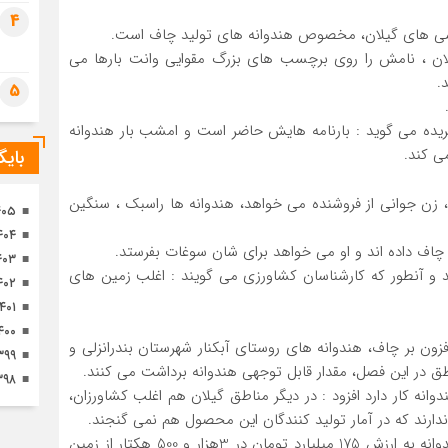
تصا
4
ثور
روشی های گیلان، مخصوص هندوانه های تولید چاف است.
لان ، نامش را روی برچسب های بزرگ مقوایی وانت بارها می
.
5
نه از سر زمین خریده می گوید : بارنامه هایش حاضر است و امشب بار هندوانه
ی کند.
بای
، زن جوانی از فروشنده می خواهد، هندوانه ها راسبک ، سنگین
۴۰۵
۴۰۴
چاف داده اند و او می خواهد برای شان سوغات بفرستد.
۴۰۳
ید و آنطور که کارشناسان کشاورزی می گویند : اغلب زمین های
۴۰۲
۱۴۰۱
۴۰۰
زون بر چاف، هندوانه های روستای آبکنار شهرستان بندرانزلی و
۳۹۹
 در این فصل، مقدار قابل توجهی هندوانه برداشت می کنند.
۳۹۸
م اکبرزاده با بیان اینکه گیلان بیش از 2 هزار و 500 هندوانه کار دارد افزود : در دیگر مناطق گیلان هم اغلب کشاورزان،
ندارند که در آمار تولید کنندگان این محصول هم نمی گنجند.
آنطور که او اعلام می کند : امسال 87 هزار و 500 تن هندوانه به ارزش 175 میلیارد تومان در 3هزار و 500 هکتار از زمین