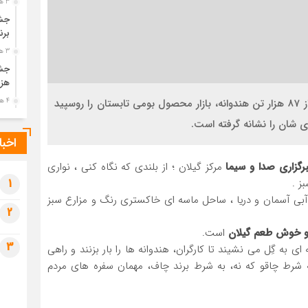
3 هفته قبل
جشن
برن
3 هفته قبل
جشن
هزی
هندوانه کاران گیلانی این روزها درحالی با برداشت بیش از 87 هزار تن هندوانه، بازار محصول بومی تابستان را روسپید
4 هفته قبل
پیک
ای شان را نشانه گرفته است.
رضو
اخبا
4 هفته قبل
رگزاری صدا و سیما
مرکز گیلان ؛ از بلندی که نگاه کنی ، نواری
پس 
آخر
ز .
1
ن آبی آسمان و دریا ، ساحل ماسه ای خاکستری رنگ و مزارع سبز
4 هفته قبل
2
تصا
شهی
 و خوش طعم گیلان
است.
3
 به گِل می نشیند تا کارگران، هندوانه ها را بار بزنند و راهی
4 هفته قبل
ه شرط چاقو که نه، به شرط برند چاف، مهمان سفره های مردم
مرا
مش
4 هفته قبل