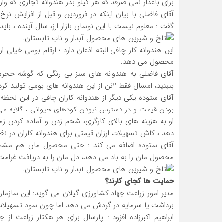
برای باغدار نمی صرفد که هر کیلو بذر هندوانه تجاری که وارداتی است را 8 می
گفت : معلوم نیست با این نوسان بازار ارز، سال آینده ، باید 
این هندوانه کار چافی البته اذعان دارد ؛ ارقام بومی خیلی ا
محصول می دهد.
آقای فاضلی به هندوانه های سبز بی رنگی که گوشه حجره ا
ببینید، امسال فقط 2تن از این هندوانه های بومی تولید کردم که همانطور که می بینید، روی دستم مانده و کسی نمی خرد.
بودن قیمت و در دسترس نبودن کودهای حیوانی ، گلایه می 
او به هزینه های بالای کارگری، شخم زدن و آماده کردن زمی
دهد ، کاش تسهیلات ارزان قیمتی برای هندوانه کاران در نظر 
آقای ستوده اضافه می کند : حتی محصول مان هم مشمول
محصول مان را به باد می دهد، دل مان را به دریافت غرام
حمایت ها کجای کارند؟
مدیر امور زراعت جهاد کشاورزی گیلان می گوید: این سازما
برداشت یا سرمایه در گردش می دهد اما چون سود تسهیلات 14درصدی است ، خیلی ها از خیر آن می گذر