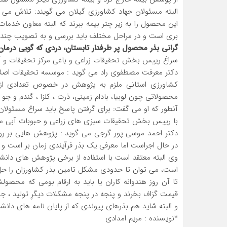
البته مسئولان جهاد کشاورزی گیلان می گویند: تلاش می ک
این محصول را به زیر چتر بیمه ببرند که البته معاون خدما
بری است و در مراحل مختلف باید بررسی و به تصویب چند ن
گرانی بذر محصول پر طرفدار تابستان، دردی که گویی درمان 
سراغ رییس بخش تحقیقات زراعی و باغی مرکز تحقیقات و آ
دکتر معرفت مصطفوی راد می گوید : موسسه تحقیقات اصلاح 
کشاورزی استانی ملزم به پژوهش در خصوص تعدادی از 
محصولاتی چون لوبیا، بادام زمینی، ذرت ، کلزا ، گندم و جو
آنطور که او می گفت: برای گرفتن پاسخ باید سراغ مسئولان
با رییس بخش تحقیقات سبزی های زراعی و حبوبات آبی موس
دکتر احمد موسی پور گرجی می گوید : پژوهش هایی بر روی
در حال اجراست اما معرفی یک بذر فرآیندی زمان بر است و 
وی البته معتقد است با استفاده از برخی پژوهش های دان
است، می توان تا حدودی مشکل تامین بذر کشاورزان را حل
تا آن روز هندوانه کاران یا باید به ارقام بومی که محصول
قیمت گزاف بخرند و پنجه در پنجه مشکلات دیگرِ تولید ، جالی
و البته شاید هم بذرهای پیوندی که از پایان نامه های دان
*نویسنده : مریم امدادی