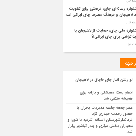
واره رسانه‌ای چای، فرصتی برای تقویت
د لاهیجان و فرهنگ مصرف چای ایرانی است
واره ملی چای، حمایت از لاهیجان یا
نه‌تراشی برای چای ایرانی!؟
ر مطهر رهبر شهید انقلاب در حرم مطهر
ی آرام گرفت
ر مهم
از طواف تهران، قم و عتبات… اینک سلامِ
لو رفتن انبار چای قاچاق در لاهیجان
 در آستان امام رئوف
ادغام بسته معیشتی و یارانه برای
ویر هوایی مراسم تشییع پیکر مطهر آقای
همیشه منتفی شد
د ایران – مشهد
عصر جمعه جلسه مدیریت بحران با
حضور رحمت حیدری نژاد
سم تشییع پیکر مطهر آقای شهید ایران –
فرماندارشهرستان آستانه اشرفیه با شورا و
هد
دهیاران بخش مرکزی و بندر کیاشهر برگزار
شد.