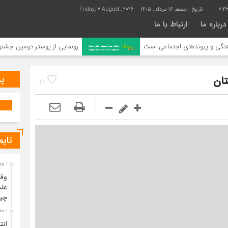
7:4
تاریخ :
جمعه, ۱۶ مرداد , ۱۴۰۵
Friday, 7 August , 2026
درباره ما
ارتباط با ما
های اجتماعی است
رونمایی از پوستر دومین جشنواره ملی رسانه‌
پر
تان
21
تایم
1 هفته قبل
وقت
علت
چی
1 هفته قبل
انت