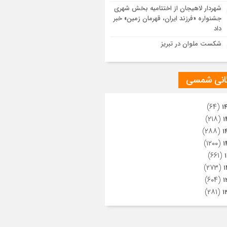
ویری از تراکم جمعیت حاضر در میدان
شهردار لاهیجان از اختتامیه بخش شهری
هالعشرین نجف اشرف
جشنواره «فرزند ایران، قهرمان زمین» خبر
داد
شکست ملوان در تبریز
گانی شمسی
(۶۴)
۱
(۲۱۸)
۱
(۲۸۸)
۱
(۱۲۰۰)
۱
(۶۶۱)
(۲۷۳)
۱
(۶۰۴)
۱
(۲۸۱)
۱