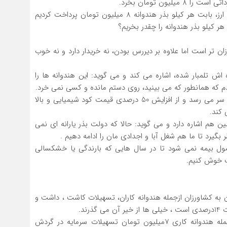
لیون تومان بخرد.
آقای فاضلی با بیان اینکه در فروردین و قبل از افزایش نرخ ارز، بابت هر کیلو بذر هندوانه 8 میلیون تومان پرداخت کردیم
هر کیلو بذر هندوانه را چقدر بخریم؟
رزان تر است اما علاوه بر دیررس بودن، نه خریدار دارد و نه خوب
ش تلمبار شده، اشاره می کند و می گوید: این هندوانه ها را
آقای ستوده یکی دیگر از هندوانه کاران چافی در این لحظه سر می رسد و از افزایش 50 درصدی قیمت کود شیمیایی و بالا
کند.
ن هم اشاره دارد و می گوید: حالا که دولت بذر یارانه ای نمی
بگیرد تا ما هم شغل آبا و اجدادی مان را ادامه دهیم .
 بیمه نمی شود تا در سال هایی که بارندگی یا خشکسالی
ت خوش کنیم.
ن به کشاورزان ازجمله هندوانه کاران، تسهیلات کاشت ، داشت و
ند.
ابراهیم اکبرزاده افزود : پارسال برای هر هکتار زراعت از جمله هندوانه کاری 7میلیون تومان تسهیلات سرمایه در گردش