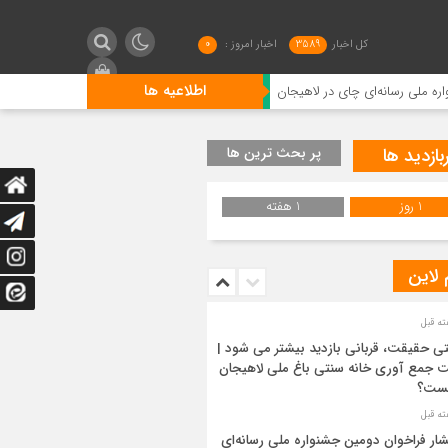
کل اخبار
3589
اخبار امروز :
0
اطلاعیه ها
ای چای در لاهیجان
ستون استوار صیانت از جمهوریت و اسلامیت
بازدید ها
پر بحث ترین ها
1 روز
1 هفته
 لاین
ی حقیقت، قربانی بازدید بیشتر می شود |
 جمع آوری خانه سنتی باغ ملی لاهیجان
ست؟
شار فراخوان دومین جشنواره ملی رسانه‌ای