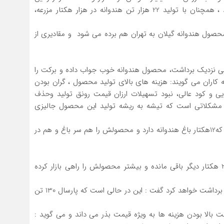
های مناطق مختلف گیلان تولید می شود که چاف لنگرود ، همچنان با تولید 22 هزار تن هندوانه در هزار هکتار مزرعه،
محصول هندوانه گیلان به تهران هم برده می شود و مقادیری از
ابی نزدیک برداشت، محصول هندوانه خوب جواب داده و برکت را
انه کاران می گویند: هزینه های بالای تولید محصول ، گران بودن
صدی قیمت کود شیمیایی و کود عالی، نبود تسهیلات ارزان قیمت رونق تولید وحذف
 مشکلاتی است که تیشه به ریشه تولید این محصول جالیزی
آقای فاضلی یکی از هندوانه کاران پیشروی اهل چاف است که12هکتار باغ هندوانه دارد و محصولش را هم سر باغ و هم در
او می گوید : برداشت هندوانه را تقریبا تمام کرده و فقط 2 هکتار دیگر باقی مانده و بیشتر محصولش را راهی بازار کرده
این هندوانه کار گیلانی با بیان اینکه امسال 120 تن هندوانه برداشت خواهد کرد گفت : این در حالی است که پارسال 130 تن
ا بودن هزینه ها به ویژه قیمت بذر می داند و می گوید :