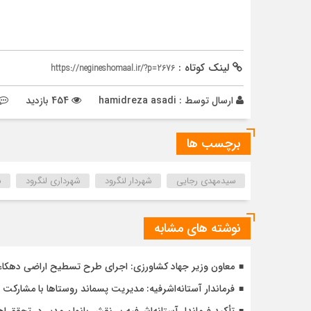
لینک کوتاه :
https://negineshomaal.ir/?p=2676
ارسال توسط :
hamidreza asadi
454 بازدید
برچسب ها
سیدمهدی رجایی
شهردار لنگرود
شهرداری لنگرود
ش
نوشته های مشابه
معاون وزیر جهاد کشاورزی: اجرای طرح تسطیح اراضی دهکاء آس
فرماندار آستانه‌اشرفیه: مدیریت پسماند روستاها با مشارکت 