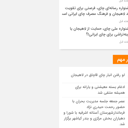
واره رسانه‌ای چای، فرصتی برای تقویت
د لاهیجان و فرهنگ مصرف چای ایرانی است
واره ملی چای، حمایت از لاهیجان یا
نه‌تراشی برای چای ایرانی!؟
ر مطهر رهبر شهید انقلاب در حرم مطهر
ی آرام گرفت
ر مهم
از طواف تهران، قم و عتبات… اینک سلامِ
لو رفتن انبار چای قاچاق در لاهیجان
 در آستان امام رئوف
ادغام بسته معیشتی و یارانه برای
ویر هوایی مراسم تشییع پیکر مطهر آقای
همیشه منتفی شد
د ایران – مشهد
عصر جمعه جلسه مدیریت بحران با
حضور رحمت حیدری نژاد
سم تشییع پیکر مطهر آقای شهید ایران –
فرماندارشهرستان آستانه اشرفیه با شورا و
هد
دهیاران بخش مرکزی و بندر کیاشهر برگزار
شد.