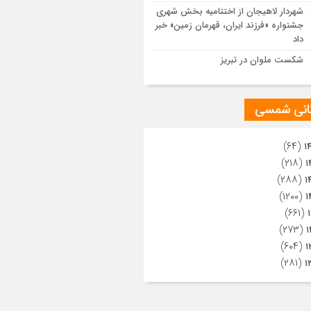
ویری از تراکم جمعیت حاضر در میدان
شهردار لاهیجان از اختتامیه بخش شهری
هالعشرین نجف اشرف
جشنواره «فرزند ایران، قهرمان زمین» خبر
داد
شکست ملوان در تبریز
گانی شمسی
(۶۴)
۱
(۲۱۸)
۱
(۲۸۸)
۱
(۱۲۰۰)
۱
(۶۶۱)
(۲۷۳)
۱
(۶۰۴)
۱
(۲۸۱)
۱