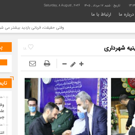
13:1
تاریخ :
شنبه, ۱۷ مرداد , ۱۴۰۵
Saturday, 8 August , 2026
درباره ما
ارتباط با ما
وقتی حقیقت، قربانی بازدید بیشتر می شود | علت ج
پر
ینیه شهرداری
18
تایم
1 هفته قبل
وقت
علت
چی
1 هفته قبل
انت