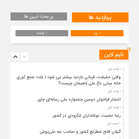
پربازدید ها
پر بحث ترین ها
1 روز
1 هفته
تایم لاین
1 هفته قبل
وقتی حقیقت، قربانی بازدید بیشتر می شود | علت جمع آوری
خانه سنتی باغ ملی لاهیجان چیست؟
1 هفته قبل
انتشار فراخوان دومین جشنواره ملی رسانه‌ای چای
1 هفته قبل
رتبه نخست نوغانداران لنگرودی در کشور
2 هفته قبل
گیلان فاتح شطرنج کشور و صاحب سه ملی‌پوش