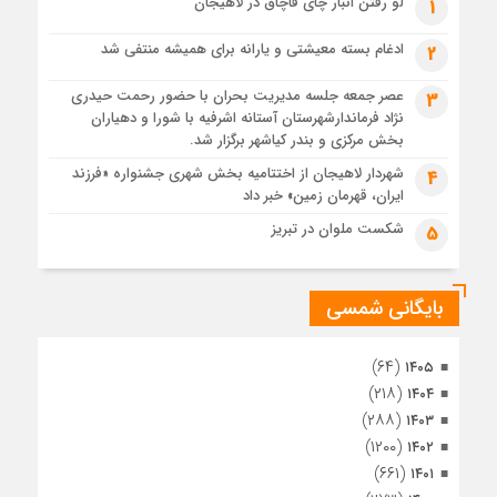
لو رفتن انبار چای قاچاق در لاهیجان
1
پس از طواف تهران، قم و عتبات… اینک سلامِ آخر در آستان امام
رئوف
ادغام بسته معیشتی و یارانه برای همیشه منتفی شد
2
1 ماه قبل
عصر جمعه جلسه مدیریت بحران با حضور رحمت حیدری
3
تصاویر هوایی مراسم تشییع پیکر مطهر آقای شهید ایران – مشهد
نژاد فرماندارشهرستان آستانه اشرفیه با شورا و دهیاران
1 ماه قبل
بخش مرکزی و بندر کیاشهر برگزار شد.
مراسم تشییع پیکر مطهر آقای شهید ایران – مشهد
شهردار لاهیجان از اختتامیه بخش شهری جشنواره «فرزند
4
ایران، قهرمان زمین» خبر داد
1 ماه قبل
تصاویری از تراکم جمعیت حاضر در میدان ثورهالعشرین نجف
شکست ملوان در تبریز
5
اشرف
بایگانی شمسی
(۶۴)
۱۴۰۵
(۲۱۸)
۱۴۰۴
(۲۸۸)
۱۴۰۳
(۱۲۰۰)
۱۴۰۲
(۶۶۱)
۱۴۰۱