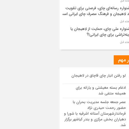
واره رسانه‌ای چای، فرصتی برای تقویت
د لاهیجان و فرهنگ مصرف چای ایرانی است
واره ملی چای، حمایت از لاهیجان یا
نه‌تراشی برای چای ایرانی!؟
ر مطهر رهبر شهید انقلاب در حرم مطهر
ی آرام گرفت
ر مهم
از طواف تهران، قم و عتبات… اینک سلامِ
لو رفتن انبار چای قاچاق در لاهیجان
 در آستان امام رئوف
ادغام بسته معیشتی و یارانه برای
ویر هوایی مراسم تشییع پیکر مطهر آقای
همیشه منتفی شد
د ایران – مشهد
عصر جمعه جلسه مدیریت بحران با
حضور رحمت حیدری نژاد
سم تشییع پیکر مطهر آقای شهید ایران –
فرماندارشهرستان آستانه اشرفیه با شورا و
هد
دهیاران بخش مرکزی و بندر کیاشهر برگزار
شد.