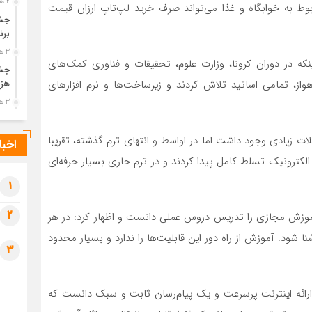
2 هفته قبل
 به خوابگاه و غذا می‌تواند صرف خرید لپ‌تاپ ارزان قیمت
جشن
برن
3 هفته قبل
ینکه در دوران کرونا، وزارت علوم، تحقیقات و فناوری کمک‌های
جشن
هواز، تمامی اساتید تلاش کردند و زیرساخت‌ها و نرم افزارهای
هزی
3 هفته قبل
پیک
رضو
لات زیادی وجود داشت اما در اواسط و انتهای ترم گذشته، تقریبا
اخبا
3 هفته قبل
لکترونیک تسلط کامل پیدا کردند و در ترم جاری بسیار حرفه‌ای
پس 
آخر
1
3 هفته قبل
2
وزش مجازی را تدریس دروس عملی دانست و اظهار کرد: در هر
تصا
شهی
ا شود. آموزش از راه دور این قابلیت‌ها را ندارد و بسیار محدود
3
3 هفته قبل
مرا
مش
ارائه اینترنت پرسرعت و یک پیام‌رسان ثابت و سبک دانست که
4 هفته قبل