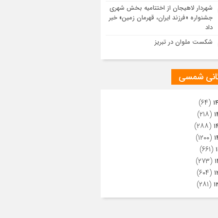
ویری از تراکم جمعیت حاضر در میدان
شهردار لاهیجان از اختتامیه بخش شهری
هالعشرین نجف اشرف
جشنواره «فرزند ایران، قهرمان زمین» خبر
داد
شکست ملوان در تبریز
گانی شمسی
(۶۴)
۱
(۲۱۸)
۱
(۲۸۸)
۱
(۱۲۰۰)
۱
(۶۶۱)
(۲۷۳)
۱
(۶۰۴)
۱
(۲۸۱)
۱