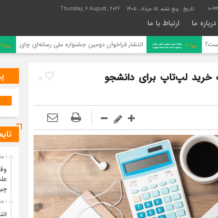
10:4
تاریخ :
پنج شنبه, ۱۵ مرداد , ۱۴۰۵
Thursday, 6 August , 2026
درباره ما
ارتباط با ما
انتشار فراخوان دومین جشنواره ملی رسانه‌ای چای
پر
ف خرید لپ‌تاپ برای دانشجو
18
تایم
1 هفته قبل
وقت
علت
چی
1 هفته قبل
انت