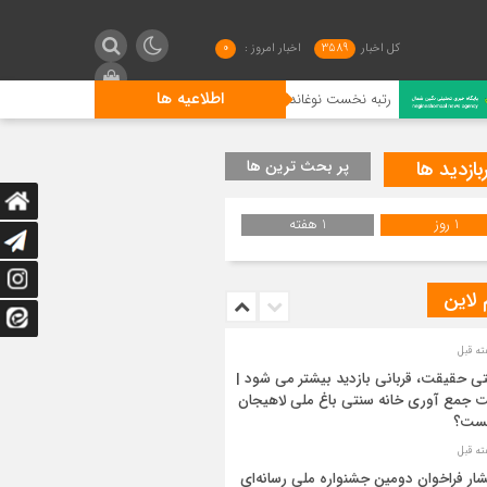
کل اخبار
3589
اخبار امروز :
0
اطلاعیه ها
رتبه نخست نوغانداران لنگرودی در کشور
گیلان فاتح شطرنج ک
بازدید ها
پر بحث ترین ها
1 روز
1 هفته
 لاین
ی حقیقت، قربانی بازدید بیشتر می شود |
 جمع آوری خانه سنتی باغ ملی لاهیجان
ست؟
شار فراخوان دومین جشنواره ملی رسانه‌ای