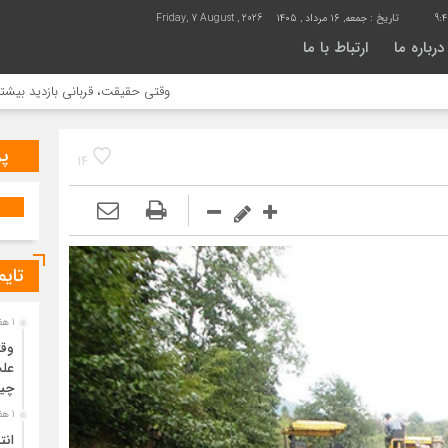
9:4
تاریخ :
جمعه, ۱۶ مرداد , ۱۴۰۵
Friday, 7 August , 2026
درباره ما
ارتباط با ما
وقتی حقیقت، قربانی بازدید بیشتر می شود |
پر
14
تایم
1 هفته قبل
وقت
علت
چی
1 هفته قبل
انت