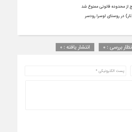
رج از محدوده قانونی ممنوع شد
تار) در روستای لوسرا رودسر
تظار بررسی : 0
انتشار یافته : ۰