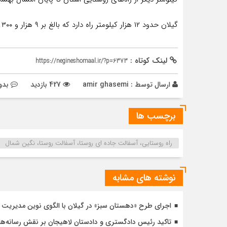
گیلان حدود ۱۲ هزار کیلومتر راه دارد که بالغ بر ۹ هزار و ۳۰۰ کیلومتر آن روستایی و مابقی اصلی، فرعی، آزادراه و بزرگراه است.
لینک کوتاه :
https://negineshomaal.ir/?p=6373
ارسال توسط :
amir ghasemi
427 بازدید
بدو
برچسب ها
راه روستایی، آسفالت جاده ای روستا، آسفالت روستا، نگین شمال
نوشته های مشابه
اجرای طرح «دهستان سبز» در گیلان با الگوی نوین مدیریت 
تاکید رئیس دادگستری و دادستان لاهیجان بر نقش رسانه‌ها