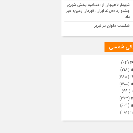
ویری از تراکم جمعیت حاضر در میدان
شهردار لاهیجان از اختتامیه بخش شهری
هالعشرین نجف اشرف
جشنواره «فرزند ایران، قهرمان زمین» خبر
داد
شکست ملوان در تبریز
گانی شمسی
(۶۴)
۱
(۲۱۸)
۱
(۲۸۸)
۱
(۱۲۰۰)
۱
(۶۶۱)
(۲۷۳)
۱
(۶۰۴)
۱
(۲۸۱)
۱