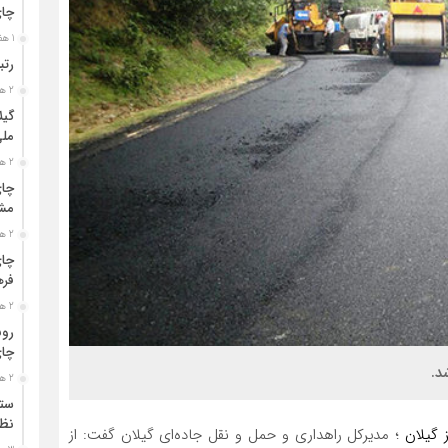
چا
1 هفته قبل
رتب
2 هفته قبل
گیل
مل
2 هفته قبل
چای
مشت
2 هفته قبل
چای
فره
2 هفته قبل
رون
چای
2 هفته قبل
ستو
نظا
 گیلان
؛ مدیرکل راهداری و حمل و نقل جاده‌ای گیلان گفت: از