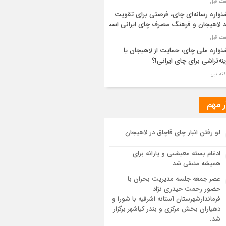
واره رسانه‌ای چای، فرصتی برای تقویت
د لاهیجان و فرهنگ مصرف چای ایرانی است
واره ملی چای، حمایت از لاهیجان یا
نه‌تراشی برای چای ایرانی!؟
ر مطهر رهبر شهید انقلاب در حرم مطهر
ی آرام گرفت
ر مهم
از طواف تهران، قم و عتبات… اینک سلامِ
لو رفتن انبار چای قاچاق در لاهیجان
 در آستان امام رئوف
ادغام بسته معیشتی و یارانه برای
ویر هوایی مراسم تشییع پیکر مطهر آقای
همیشه منتفی شد
د ایران – مشهد
عصر جمعه جلسه مدیریت بحران با
حضور رحمت حیدری نژاد
سم تشییع پیکر مطهر آقای شهید ایران –
فرماندارشهرستان آستانه اشرفیه با شورا و
هد
دهیاران بخش مرکزی و بندر کیاشهر برگزار
شد.