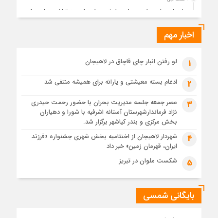
جشنواره ملی چای، حمایت از لاهیجان یا هزینه‌تراشی برای چای
ایرانی!؟
اخبار مهم
4 هفته قبل
پیکر مطهر رهبر شهید انقلاب در حرم مطهر رضوی آرام گرفت
4 هفته قبل
لو رفتن انبار چای قاچاق در لاهیجان
1
پس از طواف تهران، قم و عتبات… اینک سلامِ آخر در آستان امام
رئوف
ادغام بسته معیشتی و یارانه برای همیشه منتفی شد
2
4 هفته قبل
عصر جمعه جلسه مدیریت بحران با حضور رحمت حیدری
3
تصاویر هوایی مراسم تشییع پیکر مطهر آقای شهید ایران – مشهد
نژاد فرماندارشهرستان آستانه اشرفیه با شورا و دهیاران
4 هفته قبل
بخش مرکزی و بندر کیاشهر برگزار شد.
مراسم تشییع پیکر مطهر آقای شهید ایران – مشهد
شهردار لاهیجان از اختتامیه بخش شهری جشنواره «فرزند
4
ایران، قهرمان زمین» خبر داد
1 ماه قبل
تصاویری از تراکم جمعیت حاضر در میدان ثورهالعشرین نجف
شکست ملوان در تبریز
5
اشرف
بایگانی شمسی