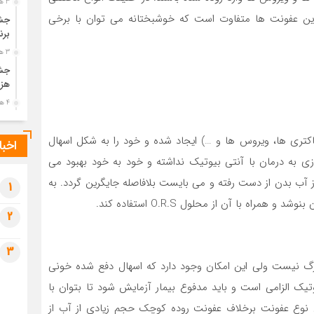
3 هفته قبل
ز این عفونت ها متفاوت است که خوشبختانه می توان با برخی
جشن
برن
3 هفته قبل
جشن
هزی
4 هفته قبل
پیک
رضو
اکتری ها، ویروس ها و …) ایجاد شده و خود را به شکل اسهال
اخبا
4 هفته قبل
 به درمان با آنتی بیوتیک نداشته و خود به خود بهبود می
پس 
 آب بدن از دست رفته و می بایست بلافاصله جایگرین گردد. به
آخر
1
راه با آن از محلول O.R.S استفاده کند.
4 هفته قبل
2
تصا
شهی
3
4 هفته قبل
رگ نیست ولی این امکان وجود دارد که اسهال دفع شده خونی
مرا
یک الزامی است و باید مدفوع بیمار آزمایش شود تا بتوان با
مش
1 ماه قبل
این نوع عفونت برخلاف عفونت روده کوچک حجم زیادی از آب از