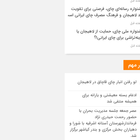
واره رسانه‌ای چای، فرصتی برای تقویت
د لاهیجان و فرهنگ مصرف چای ایرانی است
واره ملی چای، حمایت از لاهیجان یا
نه‌تراشی برای چای ایرانی!؟
ر مطهر رهبر شهید انقلاب در حرم مطهر
ی آرام گرفت
ر مهم
از طواف تهران، قم و عتبات… اینک سلامِ
لو رفتن انبار چای قاچاق در لاهیجان
 در آستان امام رئوف
ادغام بسته معیشتی و یارانه برای
ویر هوایی مراسم تشییع پیکر مطهر آقای
همیشه منتفی شد
د ایران – مشهد
عصر جمعه جلسه مدیریت بحران با
حضور رحمت حیدری نژاد
سم تشییع پیکر مطهر آقای شهید ایران –
فرماندارشهرستان آستانه اشرفیه با شورا و
هد
دهیاران بخش مرکزی و بندر کیاشهر برگزار
شد.