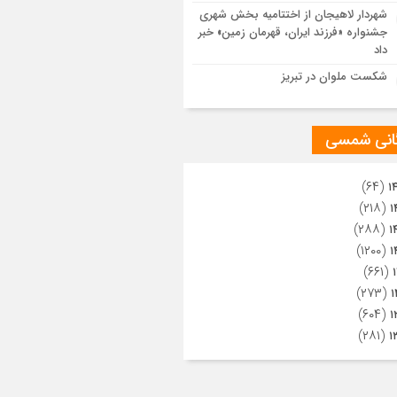
ویری از تراکم جمعیت حاضر در میدان
شهردار لاهیجان از اختتامیه بخش شهری
هالعشرین نجف اشرف
جشنواره «فرزند ایران، قهرمان زمین» خبر
داد
شکست ملوان در تبریز
گانی شمسی
(۶۴)
۱
(۲۱۸)
۱
(۲۸۸)
۱
(۱۲۰۰)
۱
(۶۶۱)
(۲۷۳)
۱
(۶۰۴)
۱
(۲۸۱)
۱