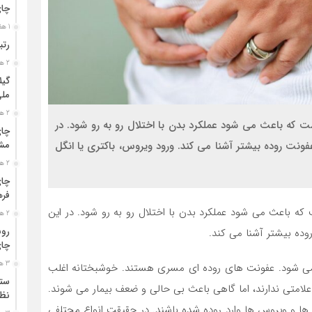
چا
1 هفته قبل
رتب
2 هفته قبل
گیل
مل
2 هفته قبل
 که باعث می شود عملکرد بدن با اختلال رو به رو شود. در
چای
عفونت روده بیشتر آشنا می کند. ورود ویروس، باکتری یا انگل
مشت
2 هفته قبل
چای
فره
ه باعث می شود عملکرد بدن با اختلال رو به رو شود. در این
2 هفته قبل
رون
وده بیشتر آشنا می کند.
چای
3 هفته قبل
 می شود. عفونت های روده ای مسری هستند. خوشبختانه اغلب
ستو
علامتی ندارند، اما گاهی باعث بی حالی و ضعف بیمار می شوند.
نظا
ی ها و ویروس ها وارد روده شده باشند. در حقیقت انواع محتلفی