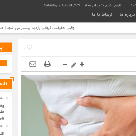
6:0
تاریخ :
شنبه, ۱۷ مرداد , ۱۴۰۵
Saturday, 8 August , 2026
درباره ما
ارتباط با ما
وقتی حقیقت، قربانی بازدید بیشتر می شود | علت جمع آوری خانه
پر
9
تایم
1 هفته قبل
وقت
علت
چی
1 هفته قبل
انت