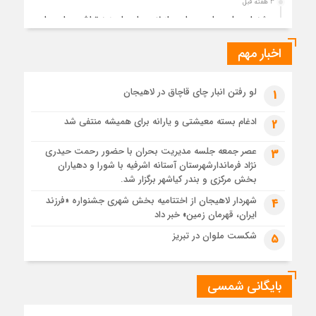
3 هفته قبل
جشنواره ملی چای، حمایت از لاهیجان یا هزینه‌تراشی برای چای
ایرانی!؟
اخبار مهم
4 هفته قبل
پیکر مطهر رهبر شهید انقلاب در حرم مطهر رضوی آرام گرفت
4 هفته قبل
لو رفتن انبار چای قاچاق در لاهیجان
1
پس از طواف تهران، قم و عتبات… اینک سلامِ آخر در آستان امام
رئوف
ادغام بسته معیشتی و یارانه برای همیشه منتفی شد
2
4 هفته قبل
عصر جمعه جلسه مدیریت بحران با حضور رحمت حیدری
3
تصاویر هوایی مراسم تشییع پیکر مطهر آقای شهید ایران – مشهد
نژاد فرماندارشهرستان آستانه اشرفیه با شورا و دهیاران
4 هفته قبل
بخش مرکزی و بندر کیاشهر برگزار شد.
مراسم تشییع پیکر مطهر آقای شهید ایران – مشهد
شهردار لاهیجان از اختتامیه بخش شهری جشنواره «فرزند
4
ایران، قهرمان زمین» خبر داد
4 هفته قبل
تصاویری از تراکم جمعیت حاضر در میدان ثورهالعشرین نجف
شکست ملوان در تبریز
5
اشرف
بایگانی شمسی