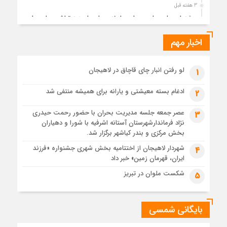
3 هفته قبل
جشنواره ملی چای، حمایت از لاهیجان یا هزینه‌تراشی برای چای
ایرانی!؟
اخبار مهم
1 ماه قبل
پیکر مطهر رهبر شهید انقلاب در حرم مطهر رضوی آرام گرفت
1 ماه قبل
لو رفتن انبار چای قاچاق در لاهیجان
1
پس از طواف تهران، قم و عتبات… اینک سلامِ آخر در آستان امام
رئوف
ادغام بسته معیشتی و یارانه برای همیشه منتفی شد
2
1 ماه قبل
عصر جمعه جلسه مدیریت بحران با حضور رحمت حیدری
3
تصاویر هوایی مراسم تشییع پیکر مطهر آقای شهید ایران – مشهد
نژاد فرماندارشهرستان آستانه اشرفیه با شورا و دهیاران
1 ماه قبل
بخش مرکزی و بندر کیاشهر برگزار شد.
مراسم تشییع پیکر مطهر آقای شهید ایران – مشهد
شهردار لاهیجان از اختتامیه بخش شهری جشنواره «فرزند
4
ایران، قهرمان زمین» خبر داد
1 ماه قبل
تصاویری از تراکم جمعیت حاضر در میدان ثورهالعشرین نجف
شکست ملوان در تبریز
5
اشرف
بایگانی شمسی