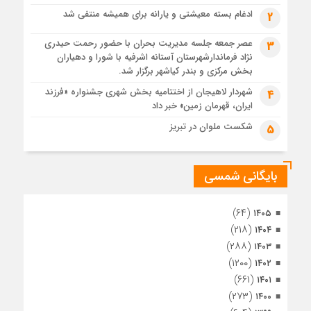
پس از طواف تهران، قم و عتبات… اینک سلامِ آخر در آستان امام
رئوف
ادغام بسته معیشتی و یارانه برای همیشه منتفی شد
2
4 هفته قبل
عصر جمعه جلسه مدیریت بحران با حضور رحمت حیدری
3
تصاویر هوایی مراسم تشییع پیکر مطهر آقای شهید ایران – مشهد
نژاد فرماندارشهرستان آستانه اشرفیه با شورا و دهیاران
4 هفته قبل
بخش مرکزی و بندر کیاشهر برگزار شد.
مراسم تشییع پیکر مطهر آقای شهید ایران – مشهد
شهردار لاهیجان از اختتامیه بخش شهری جشنواره «فرزند
4
ایران، قهرمان زمین» خبر داد
1 ماه قبل
تصاویری از تراکم جمعیت حاضر در میدان ثورهالعشرین نجف
شکست ملوان در تبریز
5
اشرف
بایگانی شمسی
(۶۴)
۱۴۰۵
(۲۱۸)
۱۴۰۴
(۲۸۸)
۱۴۰۳
(۱۲۰۰)
۱۴۰۲
(۶۶۱)
۱۴۰۱
(۲۷۳)
۱۴۰۰