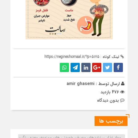
لینک کوتاه :
https://negineshomaal.ir/?p=5175
ارسال توسط :
amir ghasemi
476 بازدید
بدون دیدگاه
برچسب ها
مواد غذایی، نبایدهای مصرف، خوردنی های ممنوعه، معده ، نگین