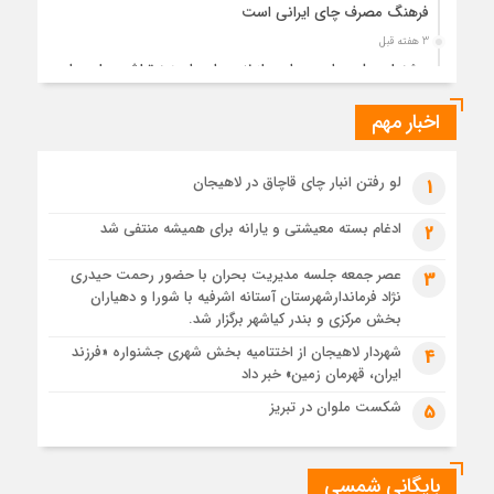
فرهنگ مصرف چای ایرانی است
3 هفته قبل
جشنواره ملی چای، حمایت از لاهیجان یا هزینه‌تراشی برای چای
ایرانی!؟
اخبار مهم
3 هفته قبل
پیکر مطهر رهبر شهید انقلاب در حرم مطهر رضوی آرام گرفت
4 هفته قبل
لو رفتن انبار چای قاچاق در لاهیجان
1
پس از طواف تهران، قم و عتبات… اینک سلامِ آخر در آستان امام
رئوف
ادغام بسته معیشتی و یارانه برای همیشه منتفی شد
2
4 هفته قبل
عصر جمعه جلسه مدیریت بحران با حضور رحمت حیدری
3
تصاویر هوایی مراسم تشییع پیکر مطهر آقای شهید ایران – مشهد
نژاد فرماندارشهرستان آستانه اشرفیه با شورا و دهیاران
4 هفته قبل
بخش مرکزی و بندر کیاشهر برگزار شد.
مراسم تشییع پیکر مطهر آقای شهید ایران – مشهد
شهردار لاهیجان از اختتامیه بخش شهری جشنواره «فرزند
4
ایران، قهرمان زمین» خبر داد
4 هفته قبل
تصاویری از تراکم جمعیت حاضر در میدان ثورهالعشرین نجف
شکست ملوان در تبریز
5
اشرف
بایگانی شمسی