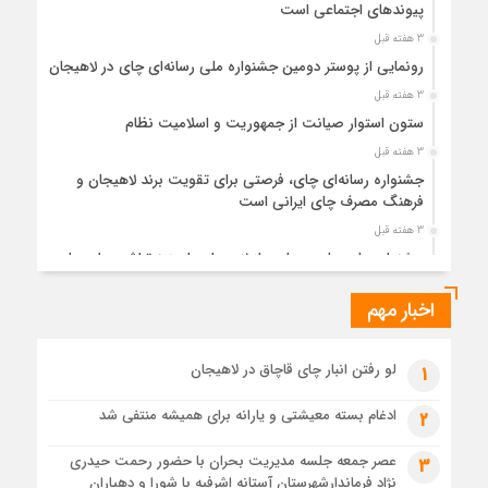
پیوندهای اجتماعی است
3 هفته قبل
رونمایی از پوستر دومین جشنواره ملی رسانه‌ای چای در لاهیجان
3 هفته قبل
ستون استوار صیانت از جمهوریت و اسلامیت نظام
3 هفته قبل
جشنواره رسانه‌ای چای، فرصتی برای تقویت برند لاهیجان و
فرهنگ مصرف چای ایرانی است
3 هفته قبل
جشنواره ملی چای، حمایت از لاهیجان یا هزینه‌تراشی برای چای
ایرانی!؟
اخبار مهم
1 ماه قبل
پیکر مطهر رهبر شهید انقلاب در حرم مطهر رضوی آرام گرفت
1 ماه قبل
لو رفتن انبار چای قاچاق در لاهیجان
1
پس از طواف تهران، قم و عتبات… اینک سلامِ آخر در آستان امام
رئوف
ادغام بسته معیشتی و یارانه برای همیشه منتفی شد
2
1 ماه قبل
عصر جمعه جلسه مدیریت بحران با حضور رحمت حیدری
3
تصاویر هوایی مراسم تشییع پیکر مطهر آقای شهید ایران – مشهد
نژاد فرماندارشهرستان آستانه اشرفیه با شورا و دهیاران