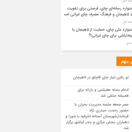
واره رسانه‌ای چای، فرصتی برای تقویت
د لاهیجان و فرهنگ مصرف چای ایرانی است
واره ملی چای، حمایت از لاهیجان یا
نه‌تراشی برای چای ایرانی!؟
ر مطهر رهبر شهید انقلاب در حرم مطهر
ی آرام گرفت
ر مهم
از طواف تهران، قم و عتبات… اینک سلامِ
لو رفتن انبار چای قاچاق در لاهیجان
 در آستان امام رئوف
ادغام بسته معیشتی و یارانه برای
ویر هوایی مراسم تشییع پیکر مطهر آقای
همیشه منتفی شد
د ایران – مشهد
عصر جمعه جلسه مدیریت بحران با
حضور رحمت حیدری نژاد
سم تشییع پیکر مطهر آقای شهید ایران –
فرماندارشهرستان آستانه اشرفیه با شورا و
هد
دهیاران بخش مرکزی و بندر کیاشهر برگزار
شد.