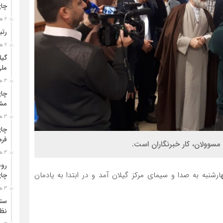
چا
2 هفته قبل
رتب
2 هفته قبل
گیل
مل
3 هفته قبل
چای
مشت
3 هفته قبل
چای
فره
 مسوولان، کار خبرنگاران است.
3 هفته قبل
رون
ارشنبه به صدا و سیمای مرکز گیلان آمد و در ابتدا به یادمان
چای
3 هفته قبل
ستو
نظا