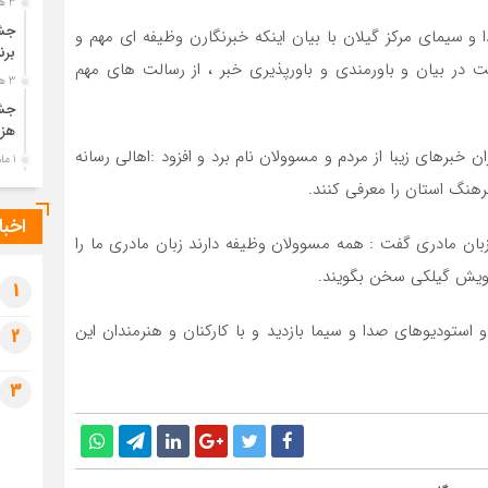
3 هفته قبل
جشن
ا و سیمای مرکز گیلان با بیان اینکه خبرنگارن وظیفه ای مهم و
برن
ر بیان و باورمندی و باورپذیری خبر ، از رسالت های مهم
3 هفته قبل
جشن
هزی
ان خبرهای زیبا از مردم و مسوولان نام برد و افزود :اهالی رسانه
1 ماه قبل
فرهنگ استان را معرفی کنند.
پیک
رضو
اخبا
1 ماه قبل
 زبان مادری گفت : همه مسوولان وظیفه دارند زبان مادری ما را
پس 
ویش گیلکی سخن بگویند.
آخر
1
1 ماه قبل
تودیوهای صدا و سیما بازدید و با کارکنان و هنرمندان این
2
تصا
شهی
3
1 ماه قبل
مرا
مش
1 ماه قبل