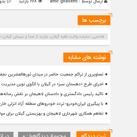
ارسال توسط :
amir ghasemi
268 بازدید
بدو
برچسب ها
فلاحتی، نماینده ولایت فقیه گیلان، بازدید از صدا و سیمای گیلان،
نوشته های مشابه
تصاویری از تراکم جمعیت حاضر در میدان ثورهالعشرین نج
اجرای طرح «دهستان سبز» در گیلان با الگوی نوین مدیریت 
تاکید رئیس دادگستری و دادستان لاهیجان بر نقش رسانه‌ها
با پیگیری ایران‌خودرو؛ تردد خودروهای منطقه آزاد انزلی خا
تفاهم همکاری شهرداری لاهیجان و بهزیستی گیلان برای مول
ثبت دیدگاه
مجموع دیدگاهها : 0
در ان