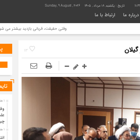
11:3
تاریخ :
یکشنبه, ۱۸ مرداد , ۱۴۰۵
Sunday, 9 August , 2026
درباره ما
ارتباط با ما
وقتی حقیقت، قربانی بازدید بیشتر می شود | علت ج
پر
گیلان
13
تایم
1 هفته قبل
وقت
علت
چی
1 هفته قبل
انت