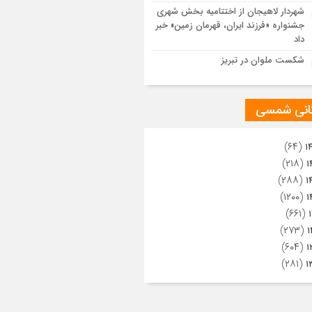
ویری از تراکم جمعیت حاضر در میدان
شهردار لاهیجان از اختتامیه بخش شهری
هالعشرین نجف اشرف
جشنواره «فرزند ایران، قهرمان زمین» خبر
داد
شکست ملوان در تبریز
گانی شمسی
(۶۴)
۱
(۲۱۸)
۱
(۲۸۸)
۱
(۱۲۰۰)
۱
(۶۶۱)
(۲۷۳)
۱
(۶۰۴)
۱
(۲۸۱)
۱