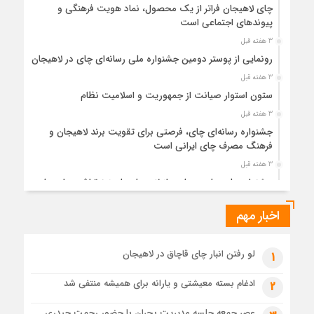
چای لاهیجان فراتر از یک محصول، نماد هویت فرهنگی و
پیوندهای اجتماعی است
3 هفته قبل
رونمایی از پوستر دومین جشنواره ملی رسانه‌ای چای در لاهیجان
3 هفته قبل
ستون استوار صیانت از جمهوریت و اسلامیت نظام
3 هفته قبل
جشنواره رسانه‌ای چای، فرصتی برای تقویت برند لاهیجان و
فرهنگ مصرف چای ایرانی است
3 هفته قبل
جشنواره ملی چای، حمایت از لاهیجان یا هزینه‌تراشی برای چای
ایرانی!؟
اخبار مهم
1 ماه قبل
پیکر مطهر رهبر شهید انقلاب در حرم مطهر رضوی آرام گرفت
1 ماه قبل
لو رفتن انبار چای قاچاق در لاهیجان
1
پس از طواف تهران، قم و عتبات… اینک سلامِ آخر در آستان امام
رئوف
ادغام بسته معیشتی و یارانه برای همیشه منتفی شد
2
1 ماه قبل
عصر جمعه جلسه مدیریت بحران با حضور رحمت حیدری