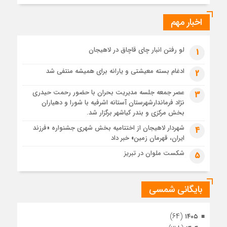
ایرانی!؟
اخبار مهم
3 هفته قبل
پیکر مطهر رهبر شهید انقلاب در حرم مطهر رضوی آرام گرفت
4 هفته قبل
لو رفتن انبار چای قاچاق در لاهیجان
1
پس از طواف تهران، قم و عتبات… اینک سلامِ آخر در آستان امام
رئوف
ادغام بسته معیشتی و یارانه برای همیشه منتفی شد
2
4 هفته قبل
عصر جمعه جلسه مدیریت بحران با حضور رحمت حیدری
3
تصاویر هوایی مراسم تشییع پیکر مطهر آقای شهید ایران – مشهد
نژاد فرماندارشهرستان آستانه اشرفیه با شورا و دهیاران
4 هفته قبل
بخش مرکزی و بندر کیاشهر برگزار شد.
مراسم تشییع پیکر مطهر آقای شهید ایران – مشهد
شهردار لاهیجان از اختتامیه بخش شهری جشنواره «فرزند
4
ایران، قهرمان زمین» خبر داد
4 هفته قبل
تصاویری از تراکم جمعیت حاضر در میدان ثورهالعشرین نجف
شکست ملوان در تبریز
5
اشرف
بایگانی شمسی
(۶۴)
۱۴۰۵