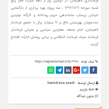
فرمانداری لاهیجان: در دومین روز از دهه مبارک فجر پنج
شنبه مورخه 1396/11/19 ، سه پروژه بهره برداری از بازگشایی
خیابان پرستار، ساماندهی حریم رودخانه و کارگاه تولیدی
مددجویان بهزیستی بالغ بر 91 میلیارد ریال با حضور فرماندار
لاهیجان، امام جمعه، معاونین سیاسی و عمرانی فرماندار،
فرمانده سپاه، فرمانده انتظامی و برخی روسای ادارات افتتاح
گردید.
لینک کوتاه :
https://negineshomaal.ir/?p=3996
ارسال توسط :
hamidreza asadi
506 بازدید
بدون دیدگاه