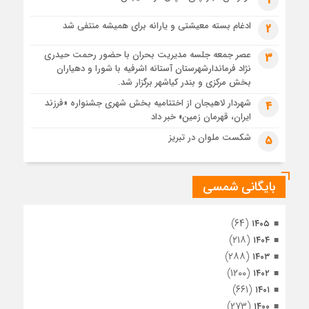
1
پس از طواف تهران، قم و عتبات… اینک سلامِ آخر در آستان امام
رئوف
ادغام بسته معیشتی و یارانه برای همیشه منتفی شد
2
3 هفته قبل
عصر جمعه جلسه مدیریت بحران با حضور رحمت حیدری
3
تصاویر هوایی مراسم تشییع پیکر مطهر آقای شهید ایران – مشهد
نژاد فرماندارشهرستان آستانه اشرفیه با شورا و دهیاران
3 هفته قبل
بخش مرکزی و بندر کیاشهر برگزار شد.
مراسم تشییع پیکر مطهر آقای شهید ایران – مشهد
شهردار لاهیجان از اختتامیه بخش شهری جشنواره «فرزند
4
ایران، قهرمان زمین» خبر داد
4 هفته قبل
تصاویری از تراکم جمعیت حاضر در میدان ثورهالعشرین نجف
شکست ملوان در تبریز
5
اشرف
بایگانی شمسی
(۶۴)
۱۴۰۵
(۲۱۸)
۱۴۰۴
(۲۸۸)
۱۴۰۳
(۱۲۰۰)
۱۴۰۲
(۶۶۱)
۱۴۰۱
(۲۷۳)
۱۴۰۰