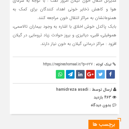
مدیرکل انتقال خون گیلان امروز گفت : با توجه به سرمای
هوا و کاهش ذخایر خونی اهداء کنندگان برای کمک به
همنوعانشان به مراکز انتقال خون مراجعه کنند.
بابک پاکدل خوش اخلاق با اشاره به وجود بیماران تالاسمی،
هموفیلی، قلبی، دیالیزی و بروز حوادث زیاد ترومایی در گیلان
افزود : مراکز درمانی گیلان به خون نیاز دارند.
لینک کوتاه :
https://negineshomaal.ir/?p=627
ارسال توسط :
hamidreza asadi
463 بازدید
بدون دیدگاه
برچسب ها