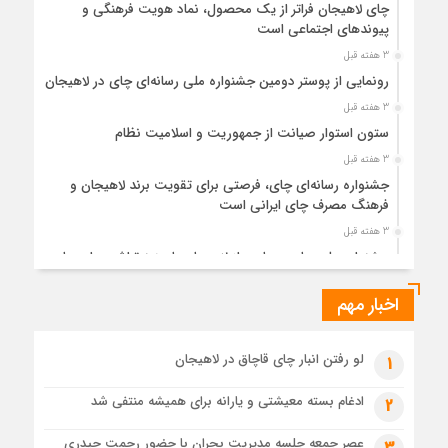
چای لاهیجان فراتر از یک محصول، نماد هویت فرهنگی و
پیوندهای اجتماعی است
3 هفته قبل
رونمایی از پوستر دومین جشنواره ملی رسانه‌ای چای در لاهیجان
3 هفته قبل
ستون استوار صیانت از جمهوریت و اسلامیت نظام
3 هفته قبل
جشنواره رسانه‌ای چای، فرصتی برای تقویت برند لاهیجان و
فرهنگ مصرف چای ایرانی است
3 هفته قبل
جشنواره ملی چای، حمایت از لاهیجان یا هزینه‌تراشی برای چای
ایرانی!؟
اخبار مهم
1 ماه قبل
پیکر مطهر رهبر شهید انقلاب در حرم مطهر رضوی آرام گرفت
1 ماه قبل
لو رفتن انبار چای قاچاق در لاهیجان
1
پس از طواف تهران، قم و عتبات… اینک سلامِ آخر در آستان امام
رئوف
ادغام بسته معیشتی و یارانه برای همیشه منتفی شد
2
1 ماه قبل
عصر جمعه جلسه مدیریت بحران با حضور رحمت حیدری