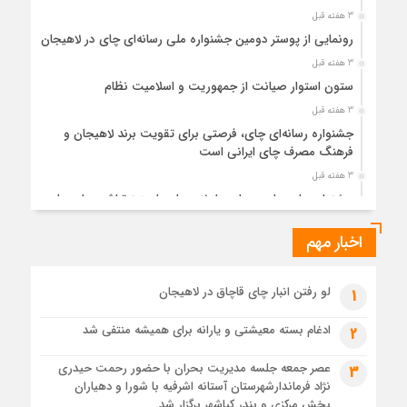
3 هفته قبل
رونمایی از پوستر دومین جشنواره ملی رسانه‌ای چای در لاهیجان
3 هفته قبل
ستون استوار صیانت از جمهوریت و اسلامیت نظام
3 هفته قبل
جشنواره رسانه‌ای چای، فرصتی برای تقویت برند لاهیجان و
فرهنگ مصرف چای ایرانی است
3 هفته قبل
جشنواره ملی چای، حمایت از لاهیجان یا هزینه‌تراشی برای چای
ایرانی!؟
اخبار مهم
1 ماه قبل
پیکر مطهر رهبر شهید انقلاب در حرم مطهر رضوی آرام گرفت
1 ماه قبل
لو رفتن انبار چای قاچاق در لاهیجان
1
پس از طواف تهران، قم و عتبات… اینک سلامِ آخر در آستان امام
رئوف
ادغام بسته معیشتی و یارانه برای همیشه منتفی شد
2
1 ماه قبل
عصر جمعه جلسه مدیریت بحران با حضور رحمت حیدری
3
تصاویر هوایی مراسم تشییع پیکر مطهر آقای شهید ایران – مشهد
نژاد فرماندارشهرستان آستانه اشرفیه با شورا و دهیاران
1 ماه قبل
بخش مرکزی و بندر کیاشهر برگزار شد.