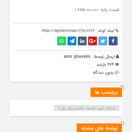
قیمت پایه: ۱.۸۵۵.۰۰۰.۰۰۰
لینک کوتاه :
https://negineshomaal.ir/?p=8272
ارسال توسط :
amir ghasemi
264 بازدید
بدون دیدگاه
برچسب ها
شرایط خرید خودرو، ماشین پژو، پژو 7
نوشته های مشابه