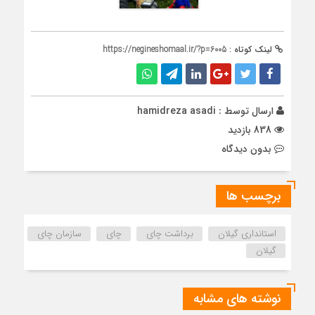
لینک کوتاه :
https://negineshomaal.ir/?p=6005
ارسال توسط :
hamidreza asadi
838 بازدید
بدون دیدگاه
برچسب ها
استانداری گیلان
برداشت چای
چای
سازمان چای
گیلان
نوشته های مشابه