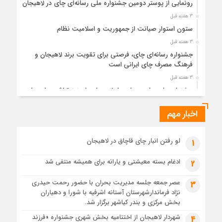
رونمایی از پوستر دومین جشنواره ملی رسانه‌ای چای در لاهیجان
3 هفته قبل
ستون استوار صیانت از جمهوریت و اسلامیت نظام
3 هفته قبل
جشنواره رسانه‌ای چای، فرصتی برای تقویت برند لاهیجان و
فرهنگ مصرف چای ایرانی است
3 هفته قبل
جشنواره ملی چای، حمایت از لاهیجان یا هزینه‌تراشی برای چای
ایرانی!؟
اخبار مهم
1 ماه قبل
پیکر مطهر رهبر شهید انقلاب در حرم مطهر رضوی آرام گرفت
1 ماه قبل
لو رفتن انبار چای قاچاق در لاهیجان
1
پس از طواف تهران، قم و عتبات… اینک سلامِ آخر در آستان امام
رئوف
ادغام بسته معیشتی و یارانه برای همیشه منتفی شد
2
1 ماه قبل
عصر جمعه جلسه مدیریت بحران با حضور رحمت حیدری
3
تصاویر هوایی مراسم تشییع پیکر مطهر آقای شهید ایران – مشهد
نژاد فرماندارشهرستان آستانه اشرفیه با شورا و دهیاران
1 ماه قبل
بخش مرکزی و بندر کیاشهر برگزار شد.
مراسم تشییع پیکر مطهر آقای شهید ایران – مشهد
شهردار لاهیجان از اختتامیه بخش شهری جشنواره «فرزند
4