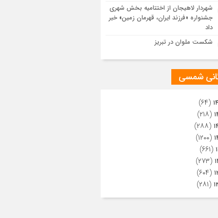
ویری از تراکم جمعیت حاضر در میدان
شهردار لاهیجان از اختتامیه بخش شهری
هالعشرین نجف اشرف
جشنواره «فرزند ایران، قهرمان زمین» خبر
داد
شکست ملوان در تبریز
گانی شمسی
(۶۴)
۱
(۲۱۸)
۱
(۲۸۸)
۱
(۱۲۰۰)
۱
(۶۶۱)
(۲۷۳)
۱
(۶۰۴)
۱
(۲۸۱)
۱