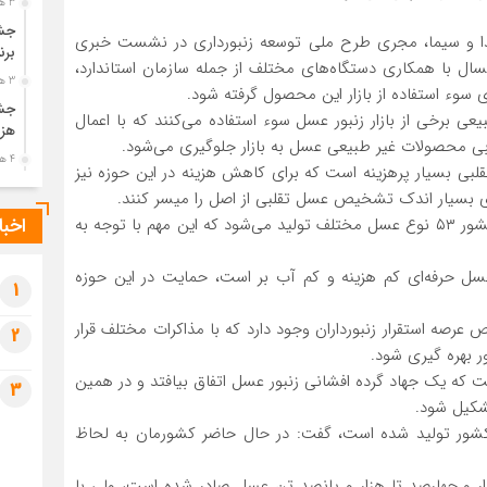
3 هفته قبل
جشن
صدا و سیما، مجری طرح ملی توسعه زنبورداری در نشست خبری
برن
امسال با همکاری دستگاه‌های مختلف از جمله سازمان استاندارد،
3 هفته قبل
 سوء استفاده از بازار این محصول گرفته شود.
جشن
عی برخی از بازار زنبور عسل سوء استفاده می‌کنند که با اعمال
هزی
بی محصولات غیر طبیعی عسل به بازار جلوگیری می‌شود.
4 هفته قبل
 بسیار پرهزینه است که برای کاهش هزینه در این حوزه نیز
پیک
ای بسیار اندک تشخیص عسل تقلبی از اصل را میسر کنند.
رضو
اخبا
مجری طرح ملی توسعه زنبورداری افزود: در حال حاضر در کشور ۵۳ نوع عسل مختلف تولید می‌شود که این مهم با توجه به
4 هفته قبل
پس 
 عسل حرفه‌ای کم هزینه و کم آب بر است، حمایت در این حوزه
آخر
1
4 هفته قبل
صه استقرار زنبورداران وجود دارد که با مذاکرات مختلف قرار
2
تصا
ر بهره گیری شود.
شهی
 که یک جهاد گرده افشانی زنبور عسل اتفاق بیافتد و در همین
3
4 هفته قبل
تشکیل شود.
مرا
سال ۹۸، ۱۱۲ هزار تن عسل در کشور تولید شده است، گفت: در حال حاضر کشورمان به لحاظ
مش
1 ماه قبل
ار و چهارصد تا هزار و پانصد تن عسل صادر شده است، ولی با