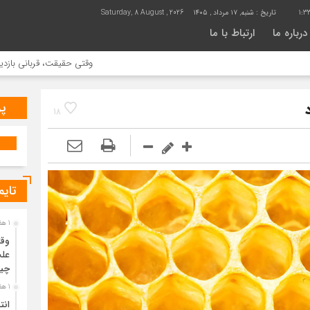
1:3
تاریخ :
شنبه, ۱۷ مرداد , ۱۴۰۵
Saturday, 8 August , 2026
درباره ما
ارتباط با ما
وقتی حقیقت، قربانی بازدید بیشتر می ش
پر
18
تایم
1 هفته قبل
وقت
علت
چی
1 هفته قبل
انت