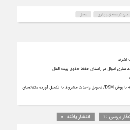
لی توسعه زنبورداری
عسل
ف اشرف
د سازی اموال در راستای حفظ حقوق بیت المال
پایان چالش سستی خاک در نهضت ملی مسکن آستانه‌اشرفیه با روش DSM/ تحویل واحدها مشروط به تکمیل آورده متقاضیان
ظار بررسی : 1
انتشار یافته : ۰