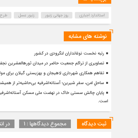
استاندارد اجباری
روز جهانی زنبور
زنبور عسل
طرح م
نوشته های مشابه
رتبه نخست نوغانداران لنگرودی در کشور
تصاویری از تراکم جمعیت حاضر در میدان ثورهالعشرین نج
تفاهم همکاری شهرداری لاهیجان و بهزیستی گیلان برای مول
ساحلِ امن، سفرِ شیرین؛ آستانه‌اشرفیه بی‌حاشیه‌تر از همیشه
است.
ثبت دیدگاه
مجموع دیدگاهها : 1
در انت