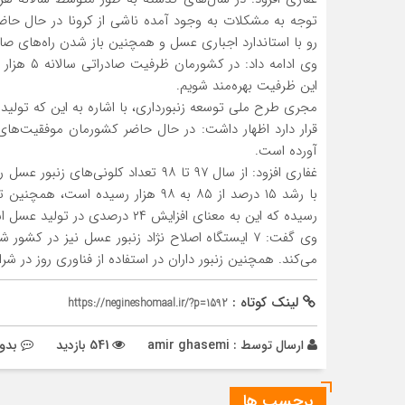
توجه به مشکلات به وجود آمده ناشی از کرونا در حال حاض
رو با استاندارد اجباری عسل و همچنین باز شدن راه‌های 
وی ادامه د
این ظرفیت بهره‌مند شویم.
مجری طرح ملی توسعه زنبورداری، با اشاره به این که تولی
قرار دارد اظهار داشت: در حال حاضر کشورمان موفقیت‌ه
آورده است.
رسیده که این به معنای افزایش ۲۴ درصدی در تولید عسل است.
وی گفت: ۷ ایستگاه اصلاح نژاد زنبور عسل نیز در
می‌کند. همچنین زنبور داران در استفاده از فناوری روز در ش
لینک کوتاه :
https://negineshomaal.ir/?p=1592
ارسال توسط :
amir ghasemi
541 بازدید
بدو
برچسب ها