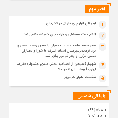
ایرانی!؟
اخبار مهم
4 هفته قبل
پیکر مطهر رهبر شهید انقلاب در حرم مطهر رضوی آرام گرفت
4 هفته قبل
لو رفتن انبار چای قاچاق در لاهیجان
1
پس از طواف تهران، قم و عتبات… اینک سلامِ آخر در آستان امام
رئوف
ادغام بسته معیشتی و یارانه برای همیشه منتفی شد
2
4 هفته قبل
عصر جمعه جلسه مدیریت بحران با حضور رحمت حیدری
3
تصاویر هوایی مراسم تشییع پیکر مطهر آقای شهید ایران – مشهد
نژاد فرماندارشهرستان آستانه اشرفیه با شورا و دهیاران
4 هفته قبل
بخش مرکزی و بندر کیاشهر برگزار شد.
مراسم تشییع پیکر مطهر آقای شهید ایران – مشهد
شهردار لاهیجان از اختتامیه بخش شهری جشنواره «فرزند
4
ایران، قهرمان زمین» خبر داد
1 ماه قبل
تصاویری از تراکم جمعیت حاضر در میدان ثورهالعشرین نجف
شکست ملوان در تبریز
5
اشرف
بایگانی شمسی
(۶۴)
۱۴۰۵
(۲۱۸)
۱۴۰۴