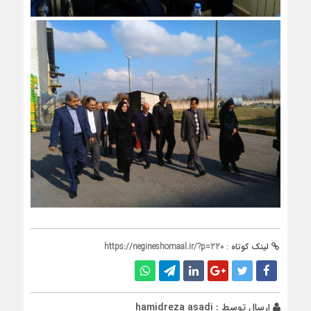
لینک کوتاه :
https://negineshomaal.ir/?p=220
ارسال توسط :
hamidreza asadi