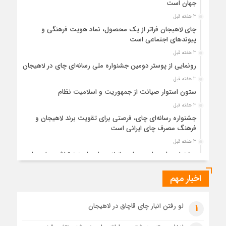
جهان است
3 هفته قبل
چای لاهیجان فراتر از یک محصول، نماد هویت فرهنگی و
پیوندهای اجتماعی است
3 هفته قبل
رونمایی از پوستر دومین جشنواره ملی رسانه‌ای چای در لاهیجان
3 هفته قبل
ستون استوار صیانت از جمهوریت و اسلامیت نظام
3 هفته قبل
جشنواره رسانه‌ای چای، فرصتی برای تقویت برند لاهیجان و
فرهنگ مصرف چای ایرانی است
3 هفته قبل
جشنواره ملی چای، حمایت از لاهیجان یا هزینه‌تراشی برای چای
ایرانی!؟
اخبار مهم
1 ماه قبل
پیکر مطهر رهبر شهید انقلاب در حرم مطهر رضوی آرام گرفت
1 ماه قبل
لو رفتن انبار چای قاچاق در لاهیجان
1
پس از طواف تهران، قم و عتبات… اینک سلامِ آخر در آستان امام