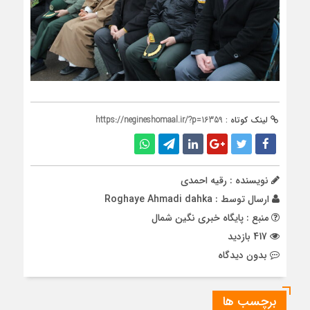
لینک کوتاه :
https://negineshomaal.ir/?p=16359
نویسنده : رقیه احمدی
ارسال توسط :
Roghaye Ahmadi dahka
منبع : پایگاه خبری نگین شمال
417 بازدید
بدون دیدگاه
برچسب ها