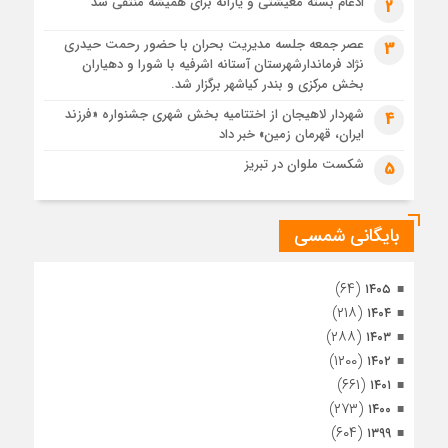
رئوف
ادغام بسته معیشتی و یارانه برای همیشه منتفی شد
2
1 ماه قبل
عصر جمعه جلسه مدیریت بحران با حضور رحمت حیدری
3
تصاویر هوایی مراسم تشییع پیکر مطهر آقای شهید ایران – مشهد
نژاد فرماندارشهرستان آستانه اشرفیه با شورا و دهیاران
1 ماه قبل
بخش مرکزی و بندر کیاشهر برگزار شد.
مراسم تشییع پیکر مطهر آقای شهید ایران – مشهد
شهردار لاهیجان از اختتامیه بخش شهری جشنواره «فرزند
4
ایران، قهرمان زمین» خبر داد
1 ماه قبل
تصاویری از تراکم جمعیت حاضر در میدان ثورهالعشرین نجف
شکست ملوان در تبریز
5
اشرف
بایگانی شمسی
(۶۴)
۱۴۰۵
(۲۱۸)
۱۴۰۴
(۲۸۸)
۱۴۰۳
(۱۲۰۰)
۱۴۰۲
(۶۶۱)
۱۴۰۱
(۲۷۳)
۱۴۰۰
(۶۰۴)
۱۳۹۹