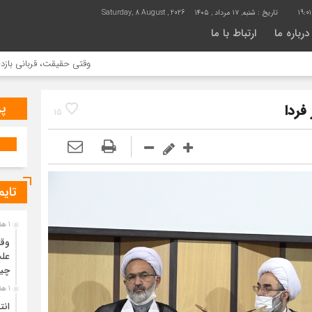
19:0
تاریخ :
شنبه, ۱۷ مرداد , ۱۴۰۵
Saturday, 8 August , 2026
درباره ما
ارتباط با ما
وقتی حقیقت، قربانی بازدید بیشتر می
پر
فردا
15
تایم
1 هفته قبل
وقت
علت
چی
1 هفته قبل
انت