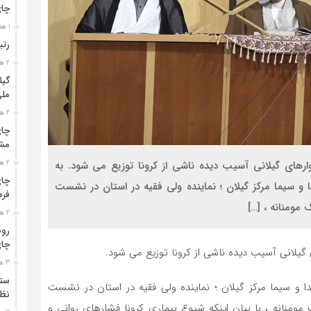
چا
1 هفته قبل
رتب
2 هفته قبل
گیل
مل
2 هفته قبل
چای
مشت
سته معیشتی بین خانوارهای گیلانی آسیب دیده ناشی از کرونا توزیع می شود. به
2 هفته قبل
چای
 و سیما مرکز گیلان ؛ نماینده ولی فقیه در استان در نشست
فره
ومنانه ، […]
2 هفته قبل
رون
چای
3 هفته قبل
ستو
ا و سیما مرکز گیلان ؛ نماینده ولی فقیه در استان در نشست
نظا
نانه ، با بیان اینکه شیوع بیماری کرونا فشارهای روانی و