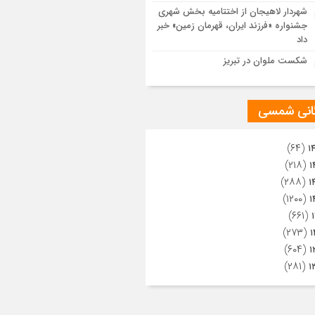
ویری از تراکم جمعیت حاضر در میدان
شهردار لاهیجان از اختتامیه بخش شهری
هالعشرین نجف اشرف
جشنواره «فرزند ایران، قهرمان زمین» خبر
داد
شکست ملوان در تبریز
گانی شمسی
(۶۴)
۱
(۲۱۸)
۱
(۲۸۸)
۱
(۱۲۰۰)
۱
(۶۶۱)
(۲۷۳)
۱
(۶۰۴)
۱
(۲۸۱)
۱