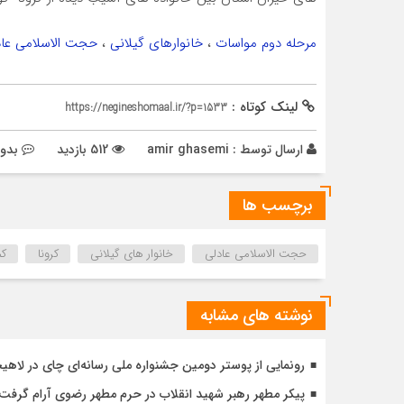
مرحله دوم مواسات
،
خانوارهای گیلانی
،
حجت الاسلامی عاد
لینک کوتاه :
https://negineshomaal.ir/?p=1533
ارسال توسط :
amir ghasemi
512 بازدید
بدون
برچسب ها
حجت الاسلامی عادلی
خانوار های گیلانی
کرونا
کم
نوشته های مشابه
رونمایی از پوستر دومین جشنواره ملی رسانه‌ای چای در لاهی
پیکر مطهر رهبر شهید انقلاب در حرم مطهر رضوی آرام گرفت