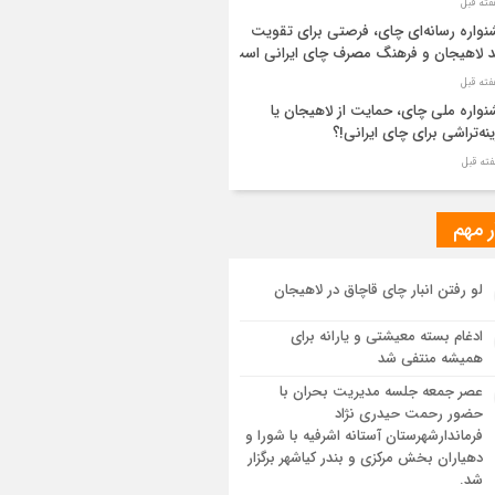
واره رسانه‌ای چای، فرصتی برای تقویت
د لاهیجان و فرهنگ مصرف چای ایرانی است
واره ملی چای، حمایت از لاهیجان یا
نه‌تراشی برای چای ایرانی!؟
ر مطهر رهبر شهید انقلاب در حرم مطهر
ی آرام گرفت
ر مهم
از طواف تهران، قم و عتبات… اینک سلامِ
لو رفتن انبار چای قاچاق در لاهیجان
 در آستان امام رئوف
ادغام بسته معیشتی و یارانه برای
ویر هوایی مراسم تشییع پیکر مطهر آقای
همیشه منتفی شد
د ایران – مشهد
عصر جمعه جلسه مدیریت بحران با
حضور رحمت حیدری نژاد
سم تشییع پیکر مطهر آقای شهید ایران –
فرماندارشهرستان آستانه اشرفیه با شورا و
هد
دهیاران بخش مرکزی و بندر کیاشهر برگزار
شد.